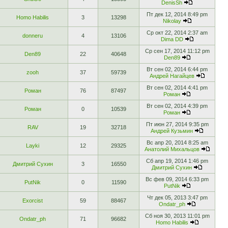
DenisSh
Пт дек 12, 2014 8:49 pm
Homo Habilis
3
13298
Nikolay
Ср окт 22, 2014 2:37 am
donneru
4
13106
Dima DD
Ср сен 17, 2014 11:12 pm
Den89
22
40648
Den89
Вт сен 02, 2014 6:44 pm
zooh
37
59739
Андрей Нагайцев
Вт сен 02, 2014 4:41 pm
Роман
76
87497
Роман
Вт сен 02, 2014 4:39 pm
Роман
0
10539
Роман
Пт июн 27, 2014 9:35 pm
RAV
19
32718
Андрей Кузьмин
Вс апр 20, 2014 8:25 am
Layki
12
29325
Анатолий Михальцов
Сб апр 19, 2014 1:46 pm
Дмитрий Сухин
3
16550
Дмитрий Сухин
Вс фев 09, 2014 6:33 pm
PutNik
0
11590
PutNik
Чт дек 05, 2013 3:47 pm
Exorcist
59
88467
Ondatr_ph
Сб ноя 30, 2013 11:01 pm
Ondatr_ph
71
96682
Homo Habilis