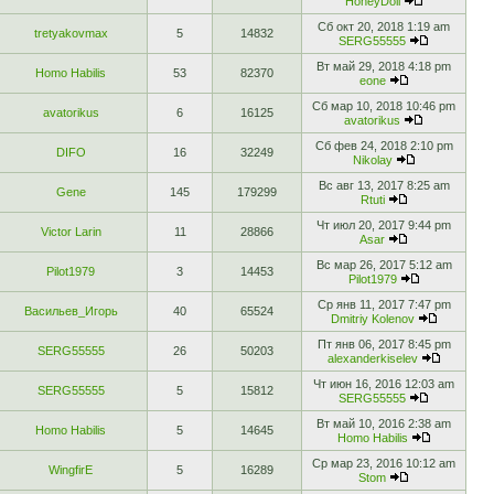
HoneyDoll
Сб окт 20, 2018 1:19 am
tretyakovmax
5
14832
SERG55555
Вт май 29, 2018 4:18 pm
Homo Habilis
53
82370
eone
Сб мар 10, 2018 10:46 pm
avatorikus
6
16125
avatorikus
Сб фев 24, 2018 2:10 pm
DIFO
16
32249
Nikolay
Вс авг 13, 2017 8:25 am
Gene
145
179299
Rtuti
Чт июл 20, 2017 9:44 pm
Victor Larin
11
28866
Asar
Вс мар 26, 2017 5:12 am
Pilot1979
3
14453
Pilot1979
Ср янв 11, 2017 7:47 pm
Васильев_Игорь
40
65524
Dmitriy Kolenov
Пт янв 06, 2017 8:45 pm
SERG55555
26
50203
alexanderkiselev
Чт июн 16, 2016 12:03 am
SERG55555
5
15812
SERG55555
Вт май 10, 2016 2:38 am
Homo Habilis
5
14645
Homo Habilis
Ср мар 23, 2016 10:12 am
WingfirE
5
16289
Stom