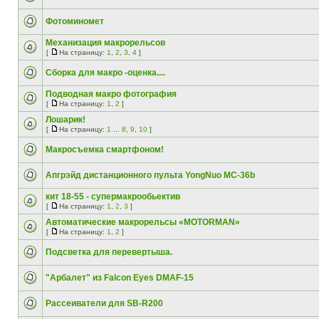
Фотоминомет
Механизация макрорельсов
[
На страницу:
1
,
2
,
3
,
4
]
Сборка для макро -оценка....
Подводная макро фотография
[
На страницу:
1
,
2
]
Лошарик!
[
На страницу:
1
...
8
,
9
,
10
]
Макросъемка смартфоном!
Апгрэйд дистанционного пульта YongNuo MC-36b
кит 18-55 - супермакрообьектив
[
На страницу:
1
,
2
,
3
]
Автоматические макрорельсы «MOTORMAN»
[
На страницу:
1
,
2
]
Подсветка для перевертыша.
"Арбалет" из Falcon Eyes DMAF-15
Рассеиватели для SB-R200