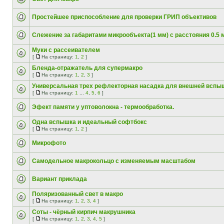
Простейшее приспособление для проверки ГРИП объективов
Слежение за габаритами микрообъекта(1 мм) с расстояния 0.5 
Муки с рассеивателем
[
На страницу:
1
,
2
]
Бленда-отражатель для супермакро
[
На страницу:
1
,
2
,
3
]
Универсальная трех рефлекторная насадка для внешней вспы
[
На страницу:
1
...
4
,
5
,
6
]
Эфект памяти у уптоволокна - термообработка.
Одна вспышка и идеальный софтбокс
[
На страницу:
1
,
2
]
Микрофото
Самодельное макрокольцо с изменяемым масштабом
Вариант приклада
Поляризованный свет в макро
[
На страницу:
1
,
2
,
3
,
4
]
Соты - чёрный кирпич макрушника
[
На страницу:
1
,
2
,
3
,
4
,
5
]