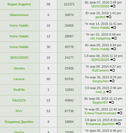
Вс фев 07, 2016 2:45 pm
Вадим Андреев
98
121371
SERG55555
Вт янв 19, 2016 1:41 pm
Мамонтенок
6
16674
genfed
Чт янв 14, 2016 11:41 pm
Homo Habilis
10
30455
Homo Habilis
Чт окт 01, 2015 8:48 pm
Homo Habilis
12
28067
old_hedgehog
Вт июн 09, 2015 6:34 pm
Homo Habilis
30
49778
Homo Habilis
Сб июн 06, 2015 11:14 pm
SERG55555
10
24177
SERG55555
Чт апр 09, 2015 9:27 pm
Seneka
8
23409
RafCamera
Пн мар 30, 2015 9:26 pm
sasasa
60
93700
SergeyAnn
Сб мар 28, 2015 2:46 am
RedFilin
1
11843
saul_g
Вс мар 08, 2015 11:13 pm
Pilot1979
23
43842
BeginerBY
Чт мар 05, 2015 12:40 am
RVV
53
87738
Елена Перетечикова
Сб фев 14, 2015 8:30 pm
Владимир Дерябин
8
18894
Владимир Дерябин
Чт фев 05, 2015 6:40 pm
ShuGe
4
15595