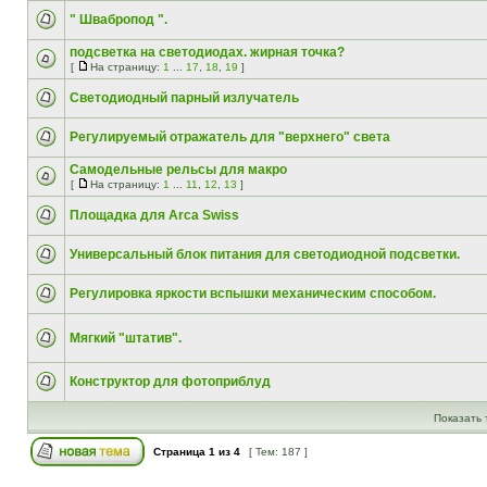
" Швабропод ".
подсветка на светодиодах. жирная точка?
[
На страницу:
1
...
17
,
18
,
19
]
Светодиодный парный излучатель
Регулируемый отражатель для "верхнего" света
Самодельные рельсы для макро
[
На страницу:
1
...
11
,
12
,
13
]
Площадка для Arca Swiss
Универсальный блок питания для светодиодной подсветки.
Регулировка яркости вспышки механическим способом.
Мягкий "штатив".
Конструктор для фотоприблуд
Показать 
Страница
1
из
4
[ Тем: 187 ]