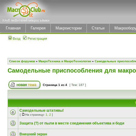
Главная
Галерея
Макроистории
Статьи
Макрообор
Вход
Регистрация
Список форумов
»
МакроТехника и МакроТехнологии
»
Самодельные приспособл
Самодельные приспособления для макр
Страница
1
из
4
[ Тем: 187 ]
Самодельные штативы!
[
На страницу:
1
,
2
]
Защита (?) от пыли в месте соединения объектива и боди
Внешний экран