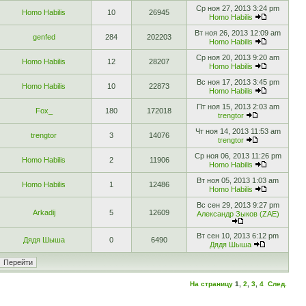
Ср ноя 27, 2013 3:24 pm
Homo Habilis
10
26945
Homo Habilis
Вт ноя 26, 2013 12:09 am
genfed
284
202203
Homo Habilis
Ср ноя 20, 2013 9:20 am
Homo Habilis
12
28207
Homo Habilis
Вс ноя 17, 2013 3:45 pm
Homo Habilis
10
22873
Homo Habilis
Пт ноя 15, 2013 2:03 am
Fox_
180
172018
trengtor
Чт ноя 14, 2013 11:53 am
trengtor
3
14076
trengtor
Ср ноя 06, 2013 11:26 pm
Homo Habilis
2
11906
Homo Habilis
Вт ноя 05, 2013 1:03 am
Homo Habilis
1
12486
Homo Habilis
Вс сен 29, 2013 9:27 pm
Arkadij
5
12609
Александр Зыков (ZAE)
Вт сен 10, 2013 6:12 pm
Дядя Шыша
0
6490
Дядя Шыша
На страницу
1
,
2
,
3
,
4
След.