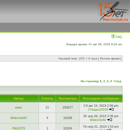
FAQ
Текущее время: Чт авг 06, 2026 9:34 am
Часовой пояс: UTC + 4 часа [ Летнее время ]
На страницу
1
,
2
,
3
,
4
След.
Автор
Ответы
Просмотры
Последнее сообщение
Сб авг 24, 2019 2:09 pm
макс
21
193677
27august2018
Вт апр 09, 2019 3:38 pm
MelechinAV
4
19158
MelechinAV
Пн апр 01, 2019 1:53 pm
Pilot1979
1
10324