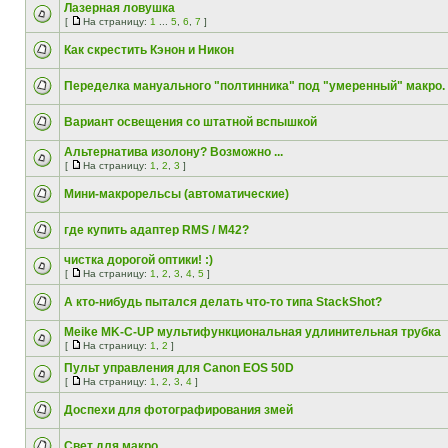
Лазерная ловушка
[
На страницу:
1
...
5
,
6
,
7
]
Как скрестить Кэнон и Никон
Переделка мануального "полтинника" под "умеренный" макро.
Вариант освещения со штатной вспышкой
Альтернатива изолону? Возможно ...
[
На страницу:
1
,
2
,
3
]
Мини-макрорельсы (автоматические)
где купить адаптер RMS / M42?
чистка дорогой оптики! :)
[
На страницу:
1
,
2
,
3
,
4
,
5
]
А кто-нибудь пытался делать что-то типа StackShot?
Meike MK-C-UP мультифункциональная удлинительная трубка
[
На страницу:
1
,
2
]
Пульт управления для Canon EOS 50D
[
На страницу:
1
,
2
,
3
,
4
]
Доспехи для фотографирования змей
Свет для макро