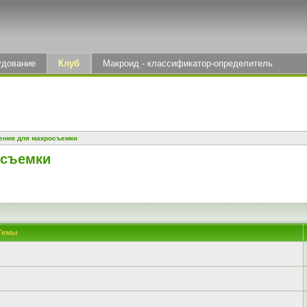
удование
Клуб
Макроид - классификатор-определитель
ения для макросъемки
осъемки
Темы