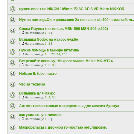
нужен совет по NIKON 105mm f/2.8G AF-S VR Micro NIKKOR
Нужна помощь.Синхронизация 2х вспышек sb 400 через кабель.
Снова Raynox (но теперь MSN-500 MSN-505 и 202)
[
На страницу:
1
,
2
]
Вспышки Godox на макрослужбе
[
На страницу:
1
,
2
]
Нужна помощь в выборе штатива
[
На страницу:
1
...
73
,
74
,
75
]
Встречайте новинку! Макровспышка Meike MK-MT24.
[
На страницу:
1
,
2
,
3
]
Helicon fb tube macro
Что за техника
Вспышка для макро
[
На страницу:
1
,
2
,
3
]
Автоматизированные макрорельсы для мелких буржуа
как усилить увеличение
[
На страницу:
1
,
2
]
Макрорельсы с двойной точностью регулировки.