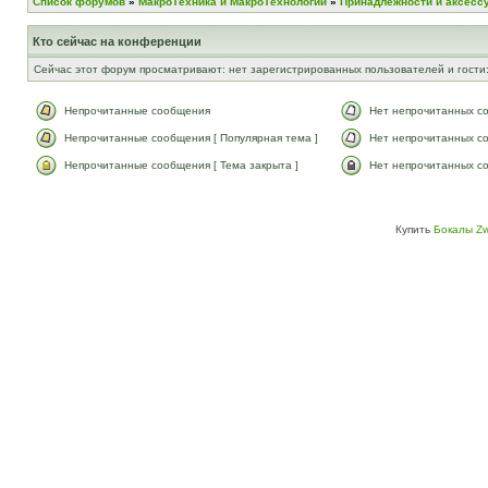
Список форумов
»
МакроТехника и МакроТехнологии
»
Принадлежности и аксесс
Кто сейчас на конференции
Сейчас этот форум просматривают: нет зарегистрированных пользователей и гости:
Непрочитанные сообщения
Нет непрочитанных с
Непрочитанные сообщения [ Популярная тема ]
Нет непрочитанных со
Непрочитанные сообщения [ Тема закрыта ]
Нет непрочитанных со
Купить
Бокалы Zw