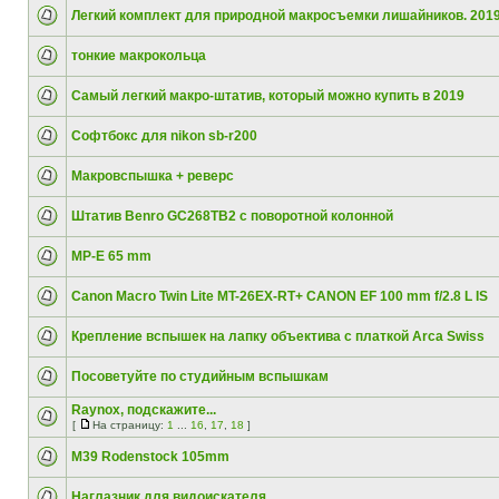
Легкий комплект для природной макросъемки лишайников. 2019
тонкие макрокольца
Самый легкий макро-штатив, который можно купить в 2019
Софтбокс для nikon sb-r200
Макровспышка + реверс
Штатив Benro GC268TB2 с поворотной колонной
MP-E 65 mm
Canon Macro Twin Lite MT-26EX-RT+ CANON EF 100 mm f/2.8 L IS
Крепление вспышек на лапку объектива с платкой Arca Swiss
Посоветуйте по студийным вспышкам
Raynox, подскажите...
[
На страницу:
1
...
16
,
17
,
18
]
M39 Rodenstock 105mm
Наглазник для видоискателя.