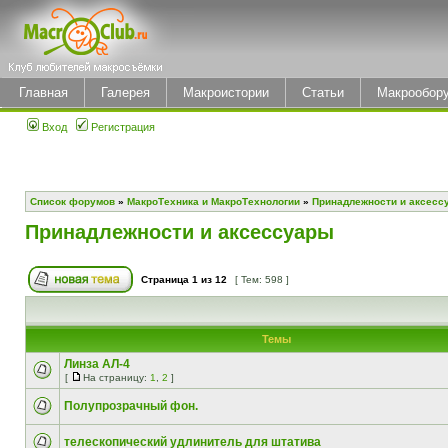
Главная
Галерея
Макроистории
Статьи
Макрообор
Вход
Регистрация
Список форумов
»
МакроТехника и МакроТехнологии
»
Принадлежности и аксесс
Принадлежности и аксессуары
Страница
1
из
12
[ Тем: 598 ]
Темы
Линза АЛ-4
[
На страницу:
1
,
2
]
Полупрозрачный фон.
телескопический удлинитель для штатива