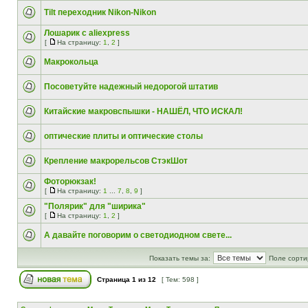
Tilt переходник Nikon-Nikon
Лошарик с aliexpress
[
На страницу:
1
,
2
]
Макрокольца
Посоветуйте надежный недорогой штатив
Китайские макровспышки - НАШЁЛ, ЧТО ИСКАЛ!
оптические плиты и оптические столы
Крепление макрорельсов СтэкШот
Фоторюкзак!
[
На страницу:
1
...
7
,
8
,
9
]
"Полярик" для "ширика"
[
На страницу:
1
,
2
]
А давайте поговорим о светодиодном свете...
Показать темы за:
Поле сорти
Страница
1
из
12
[ Тем: 598 ]