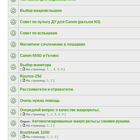
Выбор макровспышки
Совет по пульту ДУ для Canon (разъем N3)
Совет по вспышкам
Магнитное сочленение в лошарике
Canon 650D и Гелиос
Выбор монитора
[
На страницу:
1
...
4
,
5
,
6
]
Raynox-250
[
На страницу:
1
,
2
]
Рассеиватели и отражатели.
Очень нужна помощь
Очередной вопрос о качестве макрорельс.
[
На страницу:
1
,
2
,
3
,
4
,
5
]
Автоматизированные макро рельсы своими руками.
Опрос:
[
На страницу:
1
,
2
]
BushHawk 320D
[
На страницу:
1
,
2
,
3
]