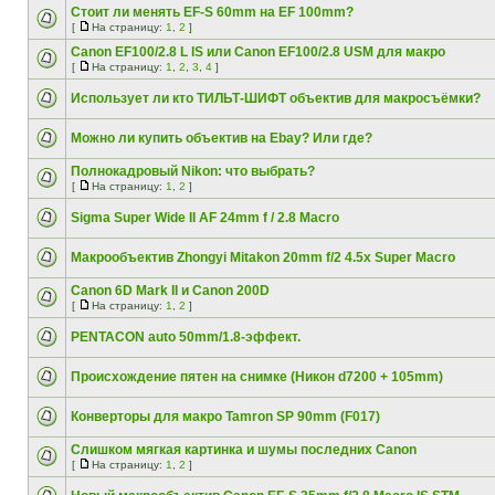
Стоит ли менять EF-S 60mm на EF 100mm?
[
На страницу:
1
,
2
]
Canon EF100/2.8 L IS или Canon EF100/2.8 USM для макро
[
На страницу:
1
,
2
,
3
,
4
]
Использует ли кто ТИЛЬТ-ШИФТ объектив для макросъёмки?
Можно ли купить объектив на Ebay? Или где?
Полнокадровый Nikon: что выбрать?
[
На страницу:
1
,
2
]
Sigma Super Wide II AF 24mm f / 2.8 Macro
Макрообъектив Zhongyi Mitakon 20mm f/2 4.5x Super Macro
Canon 6D Mark II и Canon 200D
[
На страницу:
1
,
2
]
PENTACON auto 50mm/1.8-эффект.
Происхождение пятен на снимке (Никон d7200 + 105mm)
Конверторы для макро Tamron SP 90mm (F017)
Слишком мягкая картинка и шумы последних Canon
[
На страницу:
1
,
2
]