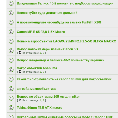
Владельцам Гелиос 40-2 помогите с подбором модификации
Посоветуйте куда двигаться дальше?
А порекомендуйте что-нибудь на замену FujiFilm X20!
Canon MP-E 65 f/2,8 1-5Х Macro
Новый макрообъектив LAOWA 25MM F2.8 2.5-5X ULTRA MACRO
Выбор новой камеры взамен Canon 5D
[
На страницу:
1
,
2
]
Вопрос владельцам Гелиоса 40-2 по качеству картинки
макро объектив Asanuma
[
На страницу:
1
,
2
]
Какой фильтр повесить на canon 100 mm для макросьемки?
апгрейд макрообъектива
Вопрос по объективам 105 мм для nikon
[
На страницу:
1
,
2
]
Tokina 90mm f/2.5 AT-X macro
Пиксельные шумы и цветные полосы на фото с Canon 1100D