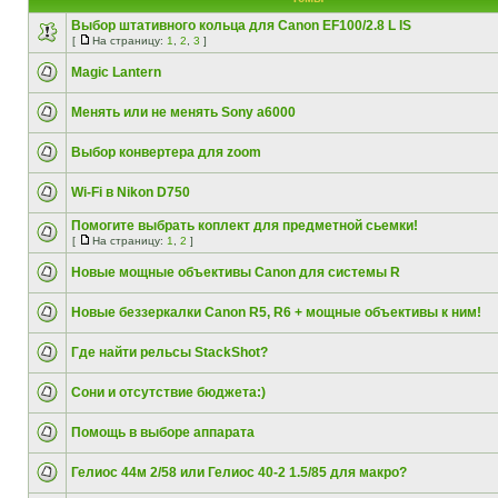
Выбор штативного кольца для Canon EF100/2.8 L IS
[
На страницу:
1
,
2
,
3
]
Magic Lantern
Менять или не менять Sony a6000
Выбор конвертера для zoom
Wi-Fi в Nikon D750
Помогите выбрать коплект для предметной сьемки!
[
На страницу:
1
,
2
]
Новые мощные объективы Canon для системы R
Новые беззеркалки Canon R5, R6 + мощные объективы к ним!
Где найти рельсы StackShot?
Сони и отсутствие бюджета:)
Помощь в выборе аппарата
Гелиос 44м 2/58 или Гелиос 40-2 1.5/85 для макро?