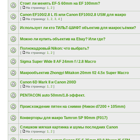
Стоит ли менять EF-S 60mm на EF 100mm?
[
На страницу:
1
,
2
]
Canon EF100/2.8 L IS или Canon EF100/2.8 USM для макро
[
На страницу:
1
,
2
,
3
,
4
]
Использует ли кто ТИЛЬТ-ШИФТ объектив для макросъёмки?
Можно ли купить объектив на Ebay? Или где?
Полнокадровый Nikon: что выбрать?
[
На страницу:
1
,
2
]
Sigma Super Wide II AF 24mm f / 2.8 Macro
Макрообъектив Zhongyi Mitakon 20mm f/2 4.5x Super Macro
Canon 6D Mark II и Canon 200D
[
На страницу:
1
,
2
]
PENTACON auto 50mm/1.8-эффект.
Происхождение пятен на снимке (Никон d7200 + 105mm)
Конверторы для макро Tamron SP 90mm (F017)
Слишком мягкая картинка и шумы последних Canon
[
На страницу:
1
,
2
]