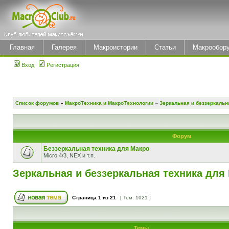
Главная
Галерея
Макроистории
Статьи
Макрообор
Вход
Регистрация
Список форумов
»
МакроТехника и МакроТехнологии
»
Зеркальная и беззеркальн
Форум
Беззеркальная техника для Макро
Micro 4/3, NEX и т.п.
Зеркальная и беззеркальная техника для
Страница
1
из
21
[ Тем: 1021 ]
Темы