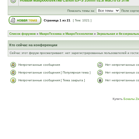
Новый макрообъектив Canon EF-S 35mm f/2.8 Macro IS STM
Показать темы за:
Поле сорти
Страница
1
из
21
[ Тем: 1021 ]
Список форумов
»
МакроТехника и МакроТехнологии
»
Зеркальная и беззеркальн
Кто сейчас на конференции
Сейчас этот форум просматривают: нет зарегистрированных пользователей и гости:
Непрочитанные сообщения
Нет непрочитанных с
Непрочитанные сообщения [ Популярная тема ]
Нет непрочитанных со
Непрочитанные сообщения [ Тема закрыта ]
Нет непрочитанных со
Купить
Бокалы Zw