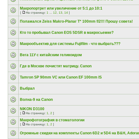
Макропортрет или увеличение от 5:1 до 10:1
[
На страницу:
1
...
12
,
13
,
14
]
Поламался Zeiss Makro-Planar T* 100mm f/2!!! Прошу совета!
Кто то пробывал Canon EOS 5DSR в макросьемке?
Макрообъектив для системы Fujifilm - что выбрать???
Вега 11У с китайским геликоидом
Где в Москве почистят матрицу. Canon
Tamron SP 90mm VC или Canon EF 100mm IS
Выбрал
Волна-9 на Canon
NIKON D3100
[
На страницу:
1
,
2
]
Макрофотография в стоматологии
[
На страницу:
1
,
2
]
Огромные скидки на комплекты Canon 6D2 и 5D4 на B&H, Ador