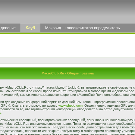
удование
Клуб
Макроид - классификатор-определитель
MacroClub.Ru - Общие правила
 «MacroClub.Ru», «https://macroclub.ru:443/club»), вы подтверждаете своё согласие
u». Мы оставляем за собой право изменять эти правила в любое время и сделаем всё
 изменений, так как использование конференции «MacroClub.Ru» после обновления/ис
я для создания конференций phpBB (в дальнейшем «они», «программное обеспечение
«GPL»). Скачать его можно по адресу
www.phpbb.com
. Ограничения лицензии GPL для 
венности за то, что администрация конференций определяет в качестве допустимого 
/
.
етнических сообщений, порнографических сообщений, призывов к национальной розн
умов «MacroClub.Ru» или международное право. Попытки размещения таких сообщений
сть, если мы сочтём это нужным. IP-адреса всех сообщений сохраняются для возможно
едактировать, перенести или закрыть любую тему в любое время по своему усмотрен
не будет открыта третьим лицам без вашего разрешения, ни администрация конферен