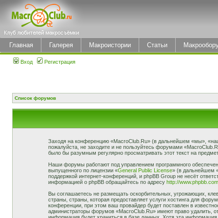
Главная
Галерея
Макроистории
Статьи
Макрообор
Вход
Регистрация
Список форумов
Заходя на конференцию «MacroClub.Ru» (в дальнейшем «мы», «наш»,
пожалуйста, не заходите и не пользуйтесь форумами «MacroClub.R
было бы разумным регулярно просматривать этот текст на предмет
Наши форумы работают под управлением программного обеспечени
выпущенного по лицензии «
General Public License
» (в дальнейшем 
поддержкой интернет-конференций, и phpBB Group не несёт ответст
информацией о phpBB обращайтесь по адресу
http://www.phpbb.com
Вы соглашаетесь не размещать оскорбительных, угрожающих, клев
страны, страны, которая предоставляет услуги хостинга для фор
конференции, при этом ваш провайдер будет поставлен в известно
администраторы форумов «MacroClub.Ru» имеют право удалить, отр
информация будет храниться в базе данных. Хотя эта информация 