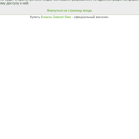
ому доступу к ней.
Вернуться на страницу входа
Купить
Бокалы Zwiesel Glas
- официальный магазин.