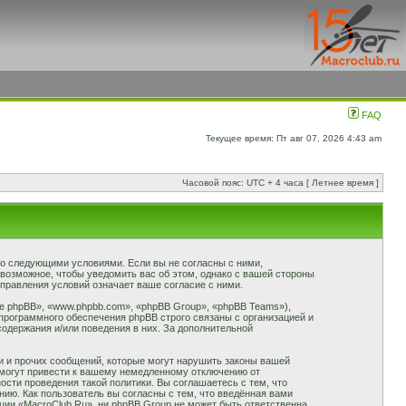
FAQ
Текущее время: Пт авг 07, 2026 4:43 am
Часовой пояс: UTC + 4 часа [ Летнее время ]
 со следующими условиями. Если вы не согласны с ними,
 возможное, чтобы уведомить вас об этом, однако с вашей стороны
правления условий означает ваше согласие с ними.
 phpBB», «www.phpbb.com», «phpBB Group», «phpBB Teams»),
программного обеспечения phpBB строго связаны с организацией и
содержания и/или поведения в них. За дополнительной
и и прочих сообщений, которые могут нарушить законы вашей
 могут привести к вашему немедленному отключению от
сти проведения такой политики. Вы соглашаетесь с тем, что
ию. Как пользователь вы согласны с тем, что введённая вами
ции «MacroClub.Ru», ни phpBB Group не может быть ответственна