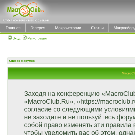
Главная
Галерея
Макроистории
Статьи
Макрообор
Вход
Регистрация
Список форумов
MacroCl
Заходя на конференцию «MacroClu
«MacroClub.Ru», «https://macroclub.
согласие со следующими условиями
не заходите и не пользуйтесь фор
собой право изменять эти правила
чтобы уведомить вас об этом, одн