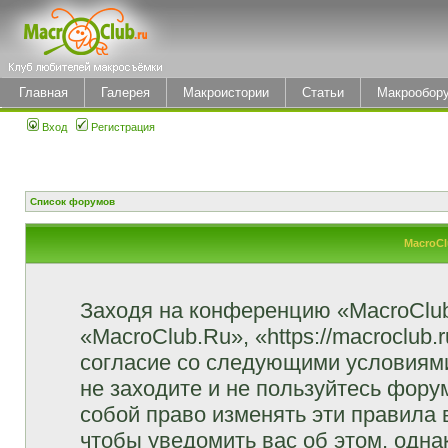
Главная
Галерея
Макроистории
Статьи
Макрообор
Вход
Регистрация
Список форумов
MacroCl
Заходя на конференцию «MacroClu
«MacroClub.Ru», «https://macroclub.
согласие со следующими условиями
не заходите и не пользуйтесь фор
собой право изменять эти правила
чтобы уведомить вас об этом, одн