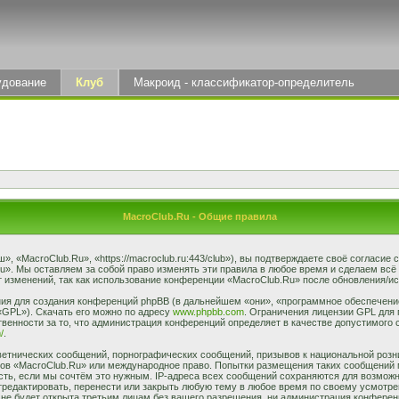
удование
Клуб
Макроид - классификатор-определитель
MacroClub.Ru - Общие правила
 «MacroClub.Ru», «https://macroclub.ru:443/club»), вы подтверждаете своё согласие
u». Мы оставляем за собой право изменять эти правила в любое время и сделаем всё
 изменений, так как использование конференции «MacroClub.Ru» после обновления/ис
я для создания конференций phpBB (в дальнейшем «они», «программное обеспечение
«GPL»). Скачать его можно по адресу
www.phpbb.com
. Ограничения лицензии GPL для 
венности за то, что администрация конференций определяет в качестве допустимого 
/
.
етнических сообщений, порнографических сообщений, призывов к национальной розн
умов «MacroClub.Ru» или международное право. Попытки размещения таких сообщений
сть, если мы сочтём это нужным. IP-адреса всех сообщений сохраняются для возможно
едактировать, перенести или закрыть любую тему в любое время по своему усмотрен
не будет открыта третьим лицам без вашего разрешения, ни администрация конферен