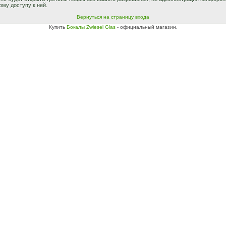
ому доступу к ней.
Вернуться на страницу входа
Купить
Бокалы Zwiesel Glas
- официальный магазин.