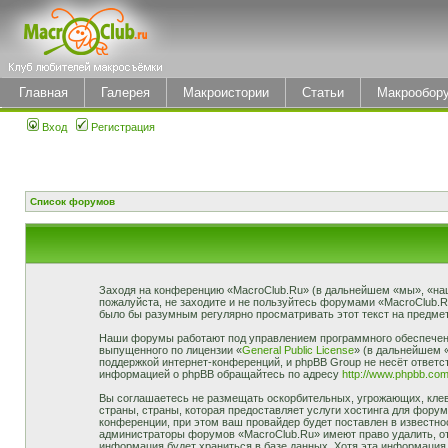
Главная
Галерея
Макроистории
Статьи
Макрообор
Вход
Регистрация
Список форумов
Заходя на конференцию «MacroClub.Ru» (в дальнейшем «мы», «наш»,
пожалуйста, не заходите и не пользуйтесь форумами «MacroClub.R
было бы разумным регулярно просматривать этот текст на предмет
Наши форумы работают под управлением программного обеспечени
выпущенного по лицензии «
General Public License
» (в дальнейшем 
поддержкой интернет-конференций, и phpBB Group не несёт ответст
информацией о phpBB обращайтесь по адресу
http://www.phpbb.com
Вы соглашаетесь не размещать оскорбительных, угрожающих, клев
страны, страны, которая предоставляет услуги хостинга для фор
конференции, при этом ваш провайдер будет поставлен в известно
администраторы форумов «MacroClub.Ru» имеют право удалить, отр
информация будет храниться в базе данных. Хотя эта информация 