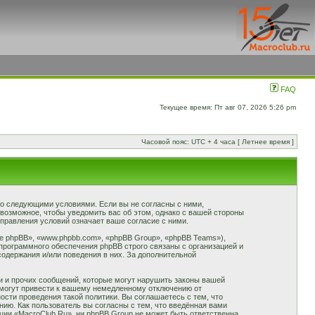
FAQ
Текущее время: Пт авг 07, 2026 5:26 pm
Часовой пояс: UTC + 4 часа [ Летнее время ]
 со следующими условиями. Если вы не согласны с ними,
 возможное, чтобы уведомить вас об этом, однако с вашей стороны
правления условий означает ваше согласие с ними.
 phpBB», «www.phpbb.com», «phpBB Group», «phpBB Teams»),
программного обеспечения phpBB строго связаны с организацией и
содержания и/или поведения в них. За дополнительной
и и прочих сообщений, которые могут нарушить законы вашей
 могут привести к вашему немедленному отключению от
сти проведения такой политики. Вы соглашаетесь с тем, что
ию. Как пользователь вы согласны с тем, что введённая вами
ции «MacroClub.Ru», ни phpBB Group не может быть ответственна