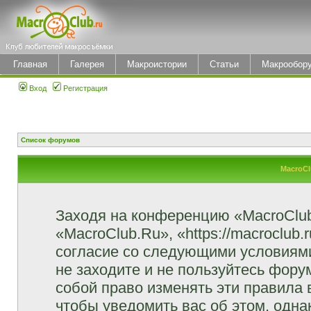
Главная
Галерея
Макроистории
Статьи
Макрообор
Вход
Регистрация
Список форумов
MacroCl
Заходя на конференцию «MacroClu
«MacroClub.Ru», «https://macroclub.
согласие со следующими условиями
не заходите и не пользуйтесь фор
собой право изменять эти правила
чтобы уведомить вас об этом, одн