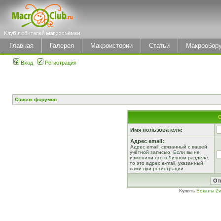
Главная
Галерея
Макроистории
Статьи
Макрообор
Вход
Регистрация
Список форумов
Имя пользователя:
Адрес email:
Адрес email, связанный с вашей
учётной записью. Если вы не
изменили его в Личном разделе,
то это адрес e-mail, указанный
вами при регистрации.
Купить
Бокалы Zw