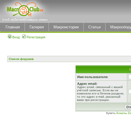
Главная
Галерея
Макроистории
Статьи
Макрообор
Вход
Регистрация
Список форумов
Имя пользователя:
Адрес email:
Адрес email, связанный с вашей
учётной записью. Если вы не
изменили его в Личном разделе,
то это адрес e-mail, указанный
вами при регистрации.
Купить
Бокалы Zw