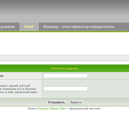
удование
Клуб
Макроид - классификатор-определитель
Отослать пароль
ля:
анный с вашей учётной
не изменили его в Личном
рес e-mail, указанный вами
Купить
Бокалы Zwiesel Glas
- официальный магазин.