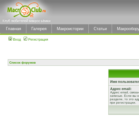
Главная
Галерея
Макроистории
Статьи
Макрообор
Вход
Регистрация
Список форумов
Имя пользовате
Адрес email:
Адрес email, связ
записью. Если вы 
разделе, то это ад
при регистрации.