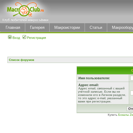
Главная
Галерея
Макроистории
Статьи
Макрообор
Вход
Регистрация
Список форумов
Имя пользователя:
Адрес email:
Адрес email, связанный с вашей
учётной записью. Если вы не
изменили его в Личном разделе,
то это адрес e-mail, указанный
вами при регистрации.
Купить
Бокалы Zw