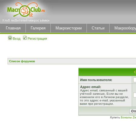
Главная
Галерея
Макроистории
Статьи
Макрообор
Вход
Регистрация
Список форумов
Имя пользователя:
Адрес email:
Адрес email, связанный с вашей
учётной записью. Если вы не
изменили его в Личном разделе,
то это адрес e-mail, указанный
вами при регистрации.
Купить
Бокалы Zw