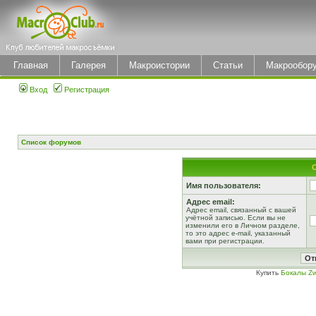
Главная
Галерея
Макроистории
Статьи
Макрообор
Вход
Регистрация
Список форумов
Имя пользователя:
Адрес email:
Адрес email, связанный с вашей
учётной записью. Если вы не
изменили его в Личном разделе,
то это адрес e-mail, указанный
вами при регистрации.
Купить
Бокалы Zw