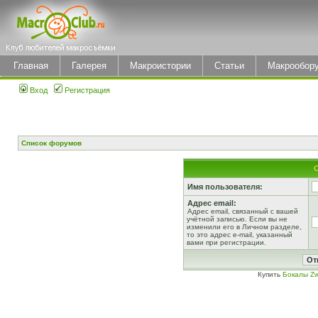
Главная
Галерея
Макроистории
Статьи
Макрообор
Вход
Регистрация
Список форумов
Имя пользователя:
Адрес email:
Адрес email, связанный с вашей
учётной записью. Если вы не
изменили его в Личном разделе,
то это адрес e-mail, указанный
вами при регистрации.
Купить
Бокалы Zw