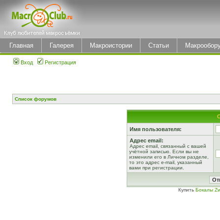
Главная
Галерея
Макроистории
Статьи
Макрообор
Вход
Регистрация
Список форумов
Имя пользователя:
Адрес email:
Адрес email, связанный с вашей
учётной записью. Если вы не
изменили его в Личном разделе,
то это адрес e-mail, указанный
вами при регистрации.
Купить
Бокалы Zw