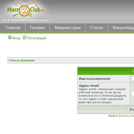
Главная
Галерея
Макроистории
Статьи
Макрообор
Вход
Регистрация
Список форумов
Имя пользователя:
Адрес email:
Адрес email, связанный с вашей
учётной записью. Если вы не
изменили его в Личном разделе,
то это адрес e-mail, указанный
вами при регистрации.
Купить
Бокалы Zw