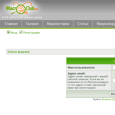
Главная
Галерея
Макроистории
Статьи
Макрообор
Вход
Регистрация
Список форумов
Имя пользователя:
Адрес email:
Адрес email, связанный с вашей
учётной записью. Если вы не
изменили его в Личном разделе,
то это адрес e-mail, указанный
вами при регистрации.
Купить
Бокалы Zw