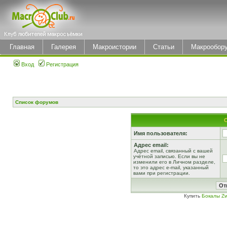
Главная
Галерея
Макроистории
Статьи
Макрообор
Вход
Регистрация
Список форумов
Имя пользователя:
Адрес email:
Адрес email, связанный с вашей
учётной записью. Если вы не
изменили его в Личном разделе,
то это адрес e-mail, указанный
вами при регистрации.
Купить
Бокалы Zw