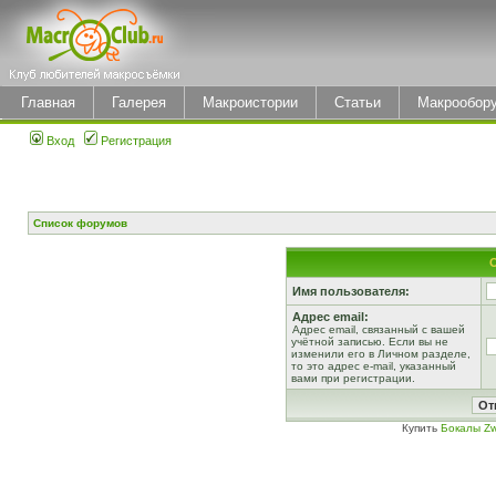
Главная
Галерея
Макроистории
Статьи
Макрообор
Вход
Регистрация
Список форумов
Имя пользователя:
Адрес email:
Адрес email, связанный с вашей
учётной записью. Если вы не
изменили его в Личном разделе,
то это адрес e-mail, указанный
вами при регистрации.
Купить
Бокалы Zw