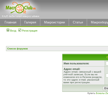
Главная
Галерея
Макроистории
Статьи
Макрообор
Вход
Регистрация
Список форумов
Имя пользователя:
Адрес email:
Адрес email, связанный с вашей
учётной записью. Если вы не
изменили его в Личном разделе,
то это адрес e-mail, указанный
вами при регистрации.
Купить
Бокалы Zw