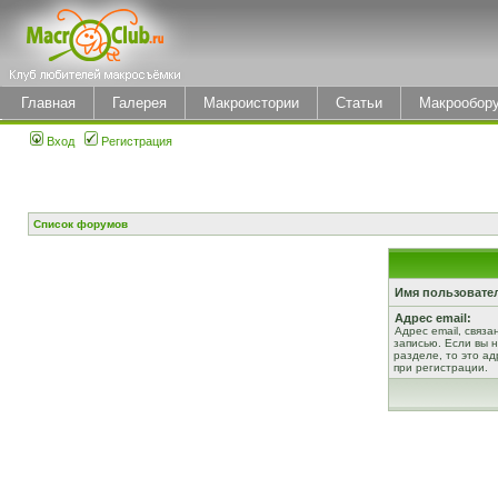
Главная
Галерея
Макроистории
Статьи
Макрообор
Вход
Регистрация
Список форумов
Имя пользовате
Адрес email:
Адрес email, связ
записью. Если вы 
разделе, то это ад
при регистрации.