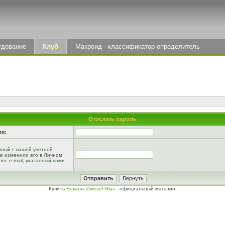
удование
Клуб
Макроид - классификатор-определитель
Отослать пароль
ля:
анный с вашей учётной
не изменили его в Личном
рес e-mail, указанный вами
Купить
Бокалы Zwiesel Glas
- официальный магазин.