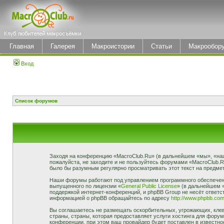
Главная
Галерея
Макроистории
Статьи
Макрообор
Вход
Список форумов
Заходя на конференцию «MacroClub.Ru» (в дальнейшем «мы», «наш»,
пожалуйста, не заходите и не пользуйтесь форумами «MacroClub.R
было бы разумным регулярно просматривать этот текст на предмет
Наши форумы работают под управлением программного обеспечени
выпущенного по лицензии «
General Public License
» (в дальнейшем 
поддержкой интернет-конференций, и phpBB Group не несёт ответст
информацией о phpBB обращайтесь по адресу
http://www.phpbb.com
Вы соглашаетесь не размещать оскорбительных, угрожающих, клев
страны, страны, которая предоставляет услуги хостинга для фор
конференции, при этом ваш провайдер будет поставлен в известно