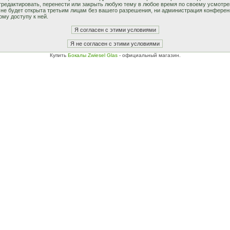
едактировать, перенести или закрыть любую тему в любое время по своему усмотрен
не будет открыта третьим лицам без вашего разрешения, ни администрация конферен
ому доступу к ней.
Купить
Бокалы Zwiesel Glas
- официальный магазин.