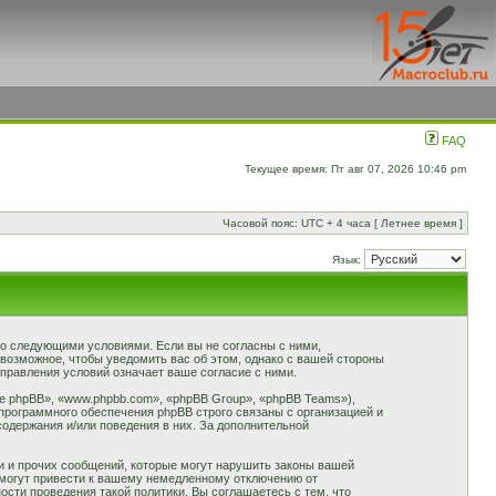
FAQ
Текущее время: Пт авг 07, 2026 10:46 pm
Часовой пояс: UTC + 4 часа [ Летнее время ]
Язык:
 со следующими условиями. Если вы не согласны с ними,
 возможное, чтобы уведомить вас об этом, однако с вашей стороны
правления условий означает ваше согласие с ними.
 phpBB», «www.phpbb.com», «phpBB Group», «phpBB Teams»),
программного обеспечения phpBB строго связаны с организацией и
содержания и/или поведения в них. За дополнительной
и и прочих сообщений, которые могут нарушить законы вашей
 могут привести к вашему немедленному отключению от
сти проведения такой политики. Вы соглашаетесь с тем, что