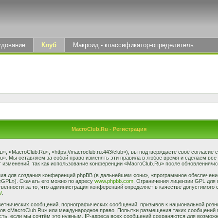
удование
Клуб
Макроид - классификатор-определитель
MacroClub.Ru - Регистрация
 «MacroClub.Ru», «https://macroclub.ru:443/club»), вы подтверждаете своё согласие
u». Мы оставляем за собой право изменять эти правила в любое время и сделаем всё
 изменений, так как использование конференции «MacroClub.Ru» после обновления/ис
я для создания конференций phpBB (в дальнейшем «они», «программное обеспечение
«GPL»). Скачать его можно по адресу
www.phpbb.com
. Ограничения лицензии GPL для 
венности за то, что администрация конференций определяет в качестве допустимого 
/
.
етнических сообщений, порнографических сообщений, призывов к национальной розн
умов «MacroClub.Ru» или международное право. Попытки размещения таких сообщений
сть, если мы сочтём это нужным. IP-адреса всех сообщений сохраняются для возможно