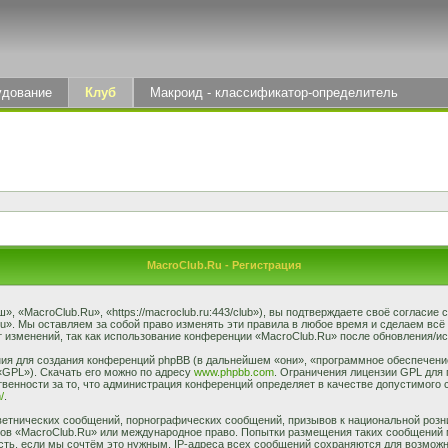
удование
Клуб
Макроид - классификатор-определитель
MacroClub.Ru - Регистрация
 «MacroClub.Ru», «https://macroclub.ru:443/club»), вы подтверждаете своё согласие
u». Мы оставляем за собой право изменять эти правила в любое время и сделаем всё
 изменений, так как использование конференции «MacroClub.Ru» после обновления/ис
я для создания конференций phpBB (в дальнейшем «они», «программное обеспечение
«GPL»). Скачать его можно по адресу
www.phpbb.com
. Ограничения лицензии GPL для 
венности за то, что администрация конференций определяет в качестве допустимого 
/
.
етнических сообщений, порнографических сообщений, призывов к национальной розн
умов «MacroClub.Ru» или международное право. Попытки размещения таких сообщений
сть, если мы сочтём это нужным. IP-адреса всех сообщений сохраняются для возможно