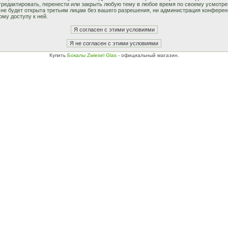
едактировать, перенести или закрыть любую тему в любое время по своему усмотрен
не будет открыта третьим лицам без вашего разрешения, ни администрация конферен
ому доступу к ней.
Купить
Бокалы Zwiesel Glas
- официальный магазин.