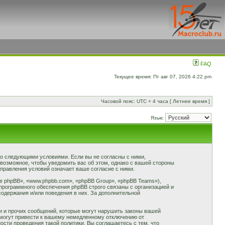
FAQ
Текущее время: Пт авг 07, 2026 4:22 pm
Часовой пояс: UTC + 4 часа [ Летнее время ]
Язык:
 со следующими условиями. Если вы не согласны с ними,
 возможное, чтобы уведомить вас об этом, однако с вашей стороны
правления условий означает ваше согласие с ними.
 phpBB», «www.phpbb.com», «phpBB Group», «phpBB Teams»),
программного обеспечения phpBB строго связаны с организацией и
содержания и/или поведения в них. За дополнительной
и и прочих сообщений, которые могут нарушить законы вашей
 могут привести к вашему немедленному отключению от
сти проведения такой политики. Вы соглашаетесь с тем, что