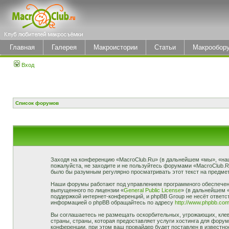
Главная
Галерея
Макроистории
Статьи
Макрообор
Вход
Список форумов
Заходя на конференцию «MacroClub.Ru» (в дальнейшем «мы», «наш»,
пожалуйста, не заходите и не пользуйтесь форумами «MacroClub.R
было бы разумным регулярно просматривать этот текст на предмет
Наши форумы работают под управлением программного обеспечени
выпущенного по лицензии «
General Public License
» (в дальнейшем 
поддержкой интернет-конференций, и phpBB Group не несёт ответст
информацией о phpBB обращайтесь по адресу
http://www.phpbb.com
Вы соглашаетесь не размещать оскорбительных, угрожающих, клев
страны, страны, которая предоставляет услуги хостинга для фор
конференции, при этом ваш провайдер будет поставлен в известно