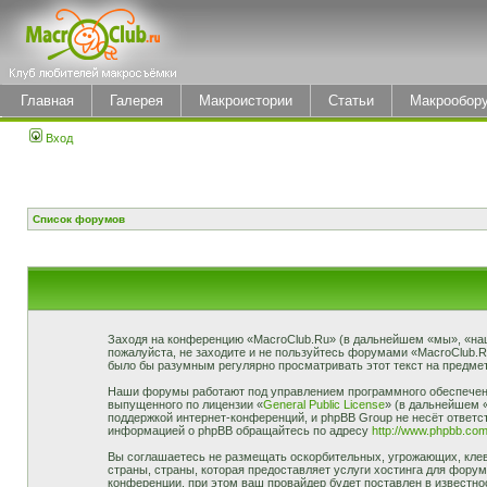
Главная
Галерея
Макроистории
Статьи
Макрообор
Вход
Список форумов
Заходя на конференцию «MacroClub.Ru» (в дальнейшем «мы», «наш»,
пожалуйста, не заходите и не пользуйтесь форумами «MacroClub.R
было бы разумным регулярно просматривать этот текст на предмет
Наши форумы работают под управлением программного обеспечени
выпущенного по лицензии «
General Public License
» (в дальнейшем 
поддержкой интернет-конференций, и phpBB Group не несёт ответст
информацией о phpBB обращайтесь по адресу
http://www.phpbb.com
Вы соглашаетесь не размещать оскорбительных, угрожающих, клев
страны, страны, которая предоставляет услуги хостинга для фор
конференции, при этом ваш провайдер будет поставлен в известно