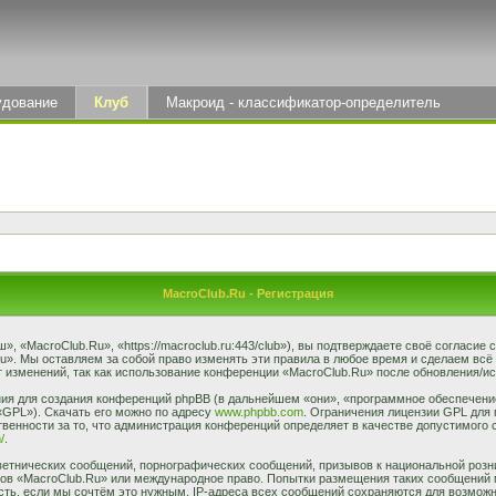
удование
Клуб
Макроид - классификатор-определитель
MacroClub.Ru - Регистрация
 «MacroClub.Ru», «https://macroclub.ru:443/club»), вы подтверждаете своё согласие
u». Мы оставляем за собой право изменять эти правила в любое время и сделаем всё
 изменений, так как использование конференции «MacroClub.Ru» после обновления/ис
я для создания конференций phpBB (в дальнейшем «они», «программное обеспечение
«GPL»). Скачать его можно по адресу
www.phpbb.com
. Ограничения лицензии GPL для 
венности за то, что администрация конференций определяет в качестве допустимого 
/
.
етнических сообщений, порнографических сообщений, призывов к национальной розн
умов «MacroClub.Ru» или международное право. Попытки размещения таких сообщений
сть, если мы сочтём это нужным. IP-адреса всех сообщений сохраняются для возможно