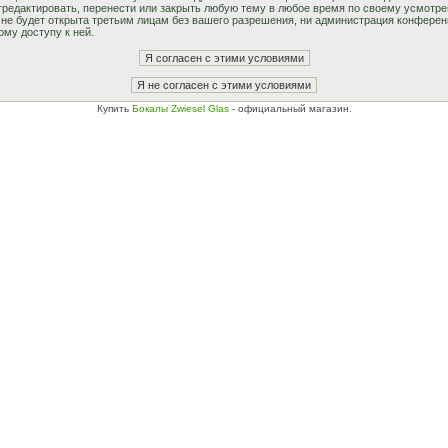
едактировать, перенести или закрыть любую тему в любое время по своему усмотрен
не будет открыта третьим лицам без вашего разрешения, ни администрация конферен
ому доступу к ней.
Купить
Бокалы Zwiesel Glas
- официальный магазин.