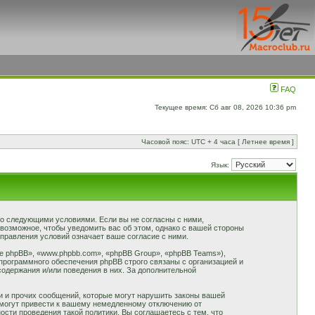
FAQ
Текущее время: Сб авг 08, 2026 10:36 pm
Часовой пояс: UTC + 4 часа [ Летнее время ]
Язык:
 со следующими условиями. Если вы не согласны с ними,
 возможное, чтобы уведомить вас об этом, однако с вашей стороны
правления условий означает ваше согласие с ними.
 phpBB», «www.phpbb.com», «phpBB Group», «phpBB Teams»),
программного обеспечения phpBB строго связаны с организацией и
содержания и/или поведения в них. За дополнительной
и и прочих сообщений, которые могут нарушить законы вашей
 могут привести к вашему немедленному отключению от
сти проведения такой политики. Вы соглашаетесь с тем, что