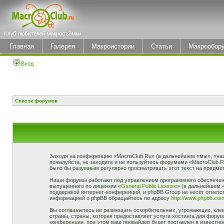
Главная
Галерея
Макроистории
Статьи
Макрообор
Вход
Список форумов
Заходя на конференцию «MacroClub.Ru» (в дальнейшем «мы», «наш»,
пожалуйста, не заходите и не пользуйтесь форумами «MacroClub.R
было бы разумным регулярно просматривать этот текст на предмет
Наши форумы работают под управлением программного обеспечени
выпущенного по лицензии «
General Public License
» (в дальнейшем 
поддержкой интернет-конференций, и phpBB Group не несёт ответст
информацией о phpBB обращайтесь по адресу
http://www.phpbb.com
Вы соглашаетесь не размещать оскорбительных, угрожающих, клев
страны, страны, которая предоставляет услуги хостинга для фор
конференции, при этом ваш провайдер будет поставлен в известно