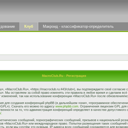
удование
Клуб
Макроид - классификатор-определитель
MacroClub.Ru - Регистрация
 «MacroClub.Ru», «https://macroclub.ru:443/club»), вы подтверждаете своё согласие
u». Мы оставляем за собой право изменять эти правила в любое время и сделаем всё
 изменений, так как использование конференции «MacroClub.Ru» после обновления/ис
я для создания конференций phpBB (в дальнейшем «они», «программное обеспечение
«GPL»). Скачать его можно по адресу
www.phpbb.com
. Ограничения лицензии GPL для 
венности за то, что администрация конференций определяет в качестве допустимого 
/
.
етнических сообщений, порнографических сообщений, призывов к национальной розн
умов «MacroClub.Ru» или международное право. Попытки размещения таких сообщений
сть, если мы сочтём это нужным. IP-адреса всех сообщений сохраняются для возможно