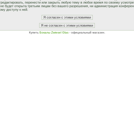
едактировать, перенести или закрыть любую тему в любое время по своему усмотрен
не будет открыта третьим лицам без вашего разрешения, ни администрация конферен
ому доступу к ней.
Купить
Бокалы Zwiesel Glas
- официальный магазин.