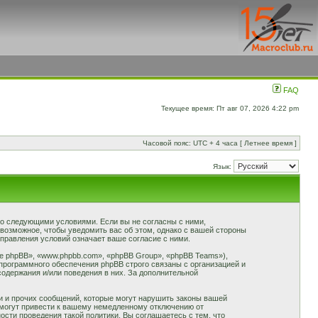
FAQ
Текущее время: Пт авг 07, 2026 4:22 pm
Часовой пояс: UTC + 4 часа [ Летнее время ]
Язык:
 со следующими условиями. Если вы не согласны с ними,
 возможное, чтобы уведомить вас об этом, однако с вашей стороны
правления условий означает ваше согласие с ними.
 phpBB», «www.phpbb.com», «phpBB Group», «phpBB Teams»),
программного обеспечения phpBB строго связаны с организацией и
содержания и/или поведения в них. За дополнительной
и и прочих сообщений, которые могут нарушить законы вашей
 могут привести к вашему немедленному отключению от
сти проведения такой политики. Вы соглашаетесь с тем, что