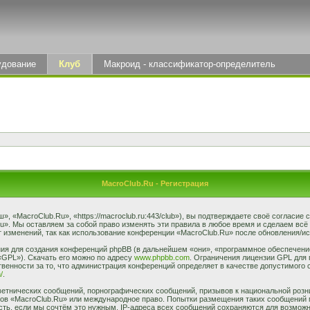
удование
Клуб
Макроид - классификатор-определитель
MacroClub.Ru - Регистрация
 «MacroClub.Ru», «https://macroclub.ru:443/club»), вы подтверждаете своё согласие
u». Мы оставляем за собой право изменять эти правила в любое время и сделаем всё
 изменений, так как использование конференции «MacroClub.Ru» после обновления/ис
я для создания конференций phpBB (в дальнейшем «они», «программное обеспечение
«GPL»). Скачать его можно по адресу
www.phpbb.com
. Ограничения лицензии GPL для 
венности за то, что администрация конференций определяет в качестве допустимого 
/
.
етнических сообщений, порнографических сообщений, призывов к национальной розн
умов «MacroClub.Ru» или международное право. Попытки размещения таких сообщений
сть, если мы сочтём это нужным. IP-адреса всех сообщений сохраняются для возможно