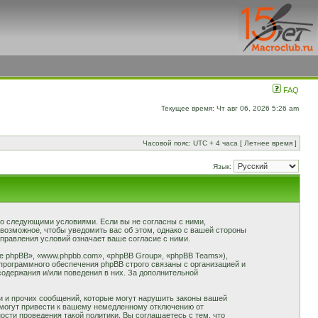
FAQ
Текущее время: Чт авг 06, 2026 5:26 am
Часовой пояс: UTC + 4 часа [ Летнее время ]
Язык:
 со следующими условиями. Если вы не согласны с ними,
 возможное, чтобы уведомить вас об этом, однако с вашей стороны
правления условий означает ваше согласие с ними.
 phpBB», «www.phpbb.com», «phpBB Group», «phpBB Teams»),
программного обеспечения phpBB строго связаны с организацией и
содержания и/или поведения в них. За дополнительной
и и прочих сообщений, которые могут нарушить законы вашей
 могут привести к вашему немедленному отключению от
сти проведения такой политики. Вы соглашаетесь с тем, что