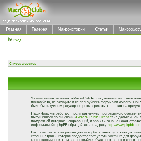
Главная
Галерея
Макроистории
Статьи
Макрообор
Вход
Список форумов
Заходя на конференцию «MacroClub.Ru» (в дальнейшем «мы», «наш»,
пожалуйста, не заходите и не пользуйтесь форумами «MacroClub.R
было бы разумным регулярно просматривать этот текст на предмет
Наши форумы работают под управлением программного обеспечени
выпущенного по лицензии «
General Public License
» (в дальнейшем 
поддержкой интернет-конференций, и phpBB Group не несёт ответст
информацией о phpBB обращайтесь по адресу
http://www.phpbb.com
Вы соглашаетесь не размещать оскорбительных, угрожающих, клев
страны, страны, которая предоставляет услуги хостинга для фор
конференции, при этом ваш провайдер будет поставлен в известно