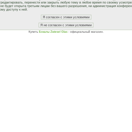
едактировать, перенести или закрыть любую тему в любое время по своему усмотрен
не будет открыта третьим лицам без вашего разрешения, ни администрация конферен
ому доступу к ней.
Купить
Бокалы Zwiesel Glas
- официальный магазин.