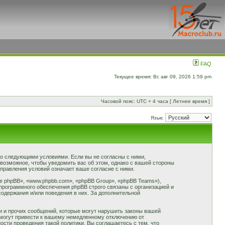
FAQ
Текущее время: Вс авг 09, 2026 1:59 pm
Часовой пояс: UTC + 4 часа [ Летнее время ]
Язык:
 со следующими условиями. Если вы не согласны с ними,
 возможное, чтобы уведомить вас об этом, однако с вашей стороны
правления условий означает ваше согласие с ними.
 phpBB», «www.phpbb.com», «phpBB Group», «phpBB Teams»),
программного обеспечения phpBB строго связаны с организацией и
содержания и/или поведения в них. За дополнительной
и и прочих сообщений, которые могут нарушить законы вашей
 могут привести к вашему немедленному отключению от
сти проведения такой политики. Вы соглашаетесь с тем, что