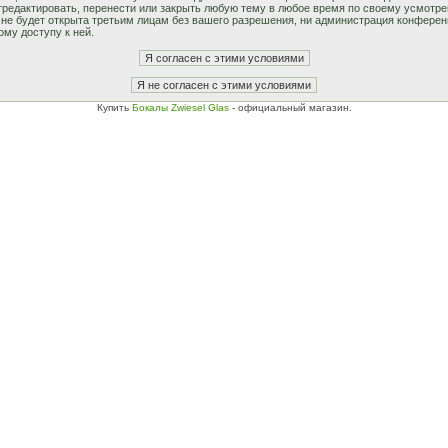
едактировать, перенести или закрыть любую тему в любое время по своему усмотрен
не будет открыта третьим лицам без вашего разрешения, ни администрация конферен
ому доступу к ней.
Купить
Бокалы Zwiesel Glas
- официальный магазин.