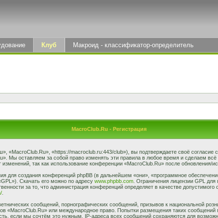
удование
Клуб
Макроид - классификатор-определитель
MacroClub.Ru - Регистрация
 «MacroClub.Ru», «https://macroclub.ru:443/club»), вы подтверждаете своё согласие
u». Мы оставляем за собой право изменять эти правила в любое время и сделаем всё
 изменений, так как использование конференции «MacroClub.Ru» после обновления/ис
я для создания конференций phpBB (в дальнейшем «они», «программное обеспечение
«GPL»). Скачать его можно по адресу
www.phpbb.com
. Ограничения лицензии GPL для 
венности за то, что администрация конференций определяет в качестве допустимого 
/
.
етнических сообщений, порнографических сообщений, призывов к национальной розн
умов «MacroClub.Ru» или международное право. Попытки размещения таких сообщений
сть, если мы сочтём это нужным. IP-адреса всех сообщений сохраняются для возможно