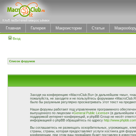
Главная
Галерея
Макроистории
Статьи
Макрообор
Вход
Список форумов
Заходя на конференцию «MacroClub.Ru» (в дальнейшем «мы», «наш»,
пожалуйста, не заходите и не пользуйтесь форумами «MacroClub.R
было бы разумным регулярно просматривать этот текст на предмет
Наши форумы работают под управлением программного обеспечени
выпущенного по лицензии «
General Public License
» (в дальнейшем 
поддержкой интернет-конференций, и phpBB Group не несёт ответст
информацией о phpBB обращайтесь по адресу
http://www.phpbb.com
Вы соглашаетесь не размещать оскорбительных, угрожающих, клев
страны, страны, которая предоставляет услуги хостинга для фор
конференции, при этом ваш провайдер будет поставлен в известно