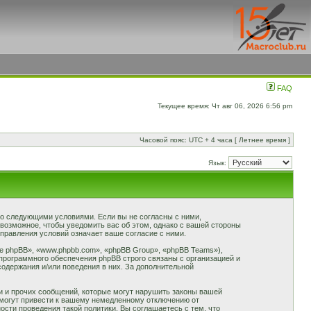
FAQ
Текущее время: Чт авг 06, 2026 6:56 pm
Часовой пояс: UTC + 4 часа [ Летнее время ]
Язык:
 со следующими условиями. Если вы не согласны с ними,
 возможное, чтобы уведомить вас об этом, однако с вашей стороны
правления условий означает ваше согласие с ними.
 phpBB», «www.phpbb.com», «phpBB Group», «phpBB Teams»),
программного обеспечения phpBB строго связаны с организацией и
содержания и/или поведения в них. За дополнительной
и и прочих сообщений, которые могут нарушить законы вашей
 могут привести к вашему немедленному отключению от
сти проведения такой политики. Вы соглашаетесь с тем, что