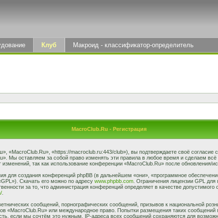
удование
Клуб
Макроид - классификатор-определитель
MacroClub.Ru - Регистрация
 «MacroClub.Ru», «https://macroclub.ru:443/club»), вы подтверждаете своё согласие
u». Мы оставляем за собой право изменять эти правила в любое время и сделаем всё
 изменений, так как использование конференции «MacroClub.Ru» после обновления/ис
я для создания конференций phpBB (в дальнейшем «они», «программное обеспечение
«GPL»). Скачать его можно по адресу
www.phpbb.com
. Ограничения лицензии GPL для 
венности за то, что администрация конференций определяет в качестве допустимого 
/
.
етнических сообщений, порнографических сообщений, призывов к национальной розн
умов «MacroClub.Ru» или международное право. Попытки размещения таких сообщений
сть, если мы сочтём это нужным. IP-адреса всех сообщений сохраняются для возможно