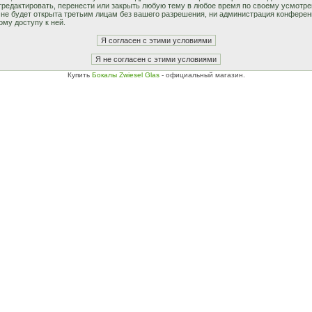
едактировать, перенести или закрыть любую тему в любое время по своему усмотрен
не будет открыта третьим лицам без вашего разрешения, ни администрация конферен
ому доступу к ней.
Купить
Бокалы Zwiesel Glas
- официальный магазин.