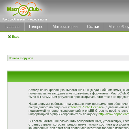
Главная
Галерея
Макроистории
Статьи
Макрообор
Вход
Список форумов
Заходя на конференцию «MacroClub.Ru» (в дальнейшем «мы», «наш»,
пожалуйста, не заходите и не пользуйтесь форумами «MacroClub.R
было бы разумным регулярно просматривать этот текст на предмет
Наши форумы работают под управлением программного обеспечени
выпущенного по лицензии «
General Public License
» (в дальнейшем 
поддержкой интернет-конференций, и phpBB Group не несёт ответст
информацией о phpBB обращайтесь по адресу
http://www.phpbb.com
Вы соглашаетесь не размещать оскорбительных, угрожающих, клев
страны, страны, которая предоставляет услуги хостинга для фор
конференции, при этом ваш провайдер будет поставлен в известно