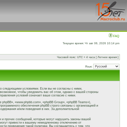
FAQ
Текущее время: Чт авг 06, 2026 10:14 pm
Часовой пояс: UTC + 4 часа [ Летнее время ]
Язык:
 со следующими условиями. Если вы не согласны с ними,
 возможное, чтобы уведомить вас об этом, однако с вашей стороны
правления условий означает ваше согласие с ними.
 phpBB», «www.phpbb.com», «phpBB Group», «phpBB Teams»),
программного обеспечения phpBB строго связаны с организацией и
содержания и/или поведения в них. За дополнительной
и и прочих сообщений, которые могут нарушить законы вашей
 могут привести к вашему немедленному отключению от
сти проведения такой политики. Вы соглашаетесь с тем, что