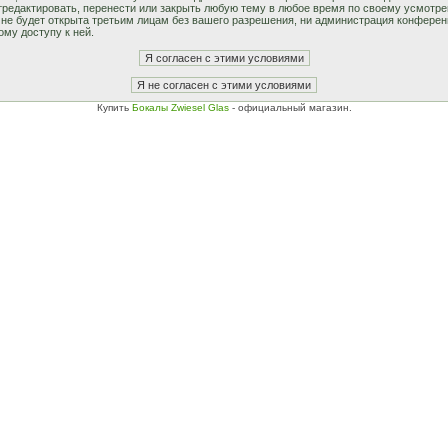
едактировать, перенести или закрыть любую тему в любое время по своему усмотрен
не будет открыта третьим лицам без вашего разрешения, ни администрация конферен
ому доступу к ней.
Купить
Бокалы Zwiesel Glas
- официальный магазин.