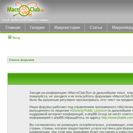
Главная
Галерея
Макроистории
Статьи
Макрообор
Вход
Список форумов
Заходя на конференцию «MacroClub.Ru» (в дальнейшем «мы», «наш»,
пожалуйста, не заходите и не пользуйтесь форумами «MacroClub.R
было бы разумным регулярно просматривать этот текст на предмет
Наши форумы работают под управлением программного обеспечени
выпущенного по лицензии «
General Public License
» (в дальнейшем 
поддержкой интернет-конференций, и phpBB Group не несёт ответст
информацией о phpBB обращайтесь по адресу
http://www.phpbb.com
Вы соглашаетесь не размещать оскорбительных, угрожающих, клев
страны, страны, которая предоставляет услуги хостинга для фор
конференции, при этом ваш провайдер будет поставлен в известно