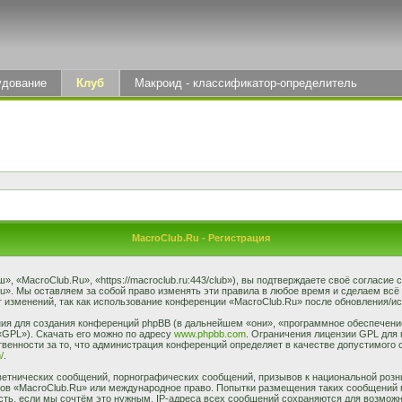
удование
Клуб
Макроид - классификатор-определитель
MacroClub.Ru - Регистрация
 «MacroClub.Ru», «https://macroclub.ru:443/club»), вы подтверждаете своё согласие
u». Мы оставляем за собой право изменять эти правила в любое время и сделаем всё
 изменений, так как использование конференции «MacroClub.Ru» после обновления/ис
я для создания конференций phpBB (в дальнейшем «они», «программное обеспечение
«GPL»). Скачать его можно по адресу
www.phpbb.com
. Ограничения лицензии GPL для 
венности за то, что администрация конференций определяет в качестве допустимого 
/
.
етнических сообщений, порнографических сообщений, призывов к национальной розн
умов «MacroClub.Ru» или международное право. Попытки размещения таких сообщений
сть, если мы сочтём это нужным. IP-адреса всех сообщений сохраняются для возможно