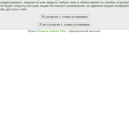
едактировать, перенести или закрыть любую тему в любое время по своему усмотрен
не будет открыта третьим лицам без вашего разрешения, ни администрация конферен
ому доступу к ней.
Купить
Бокалы Zwiesel Glas
- официальный магазин.