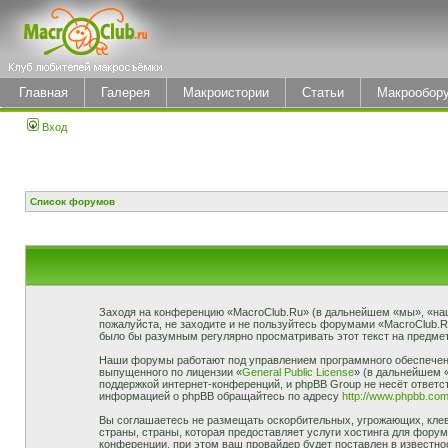
Главная
Галерея
Макроистории
Статьи
Макрообор
Вход
Список форумов
Заходя на конференцию «MacroClub.Ru» (в дальнейшем «мы», «наш»,
пожалуйста, не заходите и не пользуйтесь форумами «MacroClub.R
было бы разумным регулярно просматривать этот текст на предмет
Наши форумы работают под управлением программного обеспечени
выпущенного по лицензии «
General Public License
» (в дальнейшем 
поддержкой интернет-конференций, и phpBB Group не несёт ответст
информацией о phpBB обращайтесь по адресу
http://www.phpbb.com
Вы соглашаетесь не размещать оскорбительных, угрожающих, клев
страны, страны, которая предоставляет услуги хостинга для фор
конференции, при этом ваш провайдер будет поставлен в известно