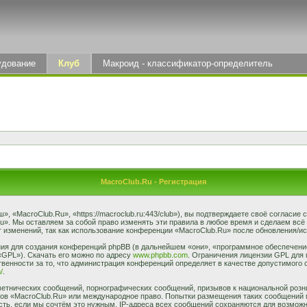
удование
Клуб
Макроид - классификатор-определитель
MacroClub.Ru - Регистрация
 «MacroClub.Ru», «https://macroclub.ru:443/club»), вы подтверждаете своё согласие
u». Мы оставляем за собой право изменять эти правила в любое время и сделаем всё
 изменений, так как использование конференции «MacroClub.Ru» после обновления/ис
я для создания конференций phpBB (в дальнейшем «они», «программное обеспечение
«GPL»). Скачать его можно по адресу
www.phpbb.com
. Ограничения лицензии GPL для 
венности за то, что администрация конференций определяет в качестве допустимого 
/
.
етнических сообщений, порнографических сообщений, призывов к национальной розн
умов «MacroClub.Ru» или международное право. Попытки размещения таких сообщений
сть, если мы сочтём это нужным. IP-адреса всех сообщений сохраняются для возможно