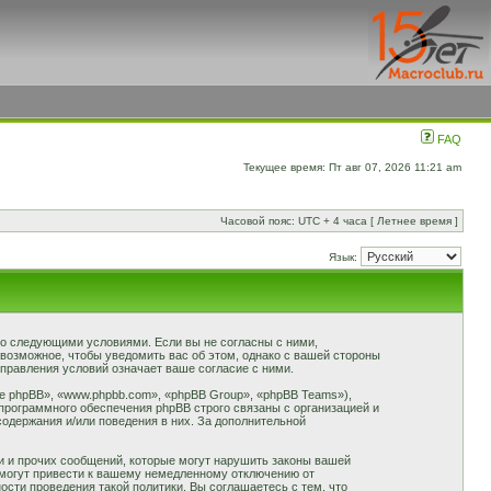
FAQ
Текущее время: Пт авг 07, 2026 11:21 am
Часовой пояс: UTC + 4 часа [ Летнее время ]
Язык:
 со следующими условиями. Если вы не согласны с ними,
 возможное, чтобы уведомить вас об этом, однако с вашей стороны
правления условий означает ваше согласие с ними.
 phpBB», «www.phpbb.com», «phpBB Group», «phpBB Teams»),
программного обеспечения phpBB строго связаны с организацией и
содержания и/или поведения в них. За дополнительной
и и прочих сообщений, которые могут нарушить законы вашей
 могут привести к вашему немедленному отключению от
сти проведения такой политики. Вы соглашаетесь с тем, что