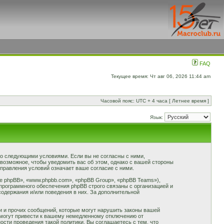
FAQ
Текущее время: Чт авг 06, 2026 11:44 am
Часовой пояс: UTC + 4 часа [ Летнее время ]
Язык:
 со следующими условиями. Если вы не согласны с ними,
 возможное, чтобы уведомить вас об этом, однако с вашей стороны
правления условий означает ваше согласие с ними.
 phpBB», «www.phpbb.com», «phpBB Group», «phpBB Teams»),
программного обеспечения phpBB строго связаны с организацией и
содержания и/или поведения в них. За дополнительной
и и прочих сообщений, которые могут нарушить законы вашей
 могут привести к вашему немедленному отключению от
сти проведения такой политики. Вы соглашаетесь с тем, что