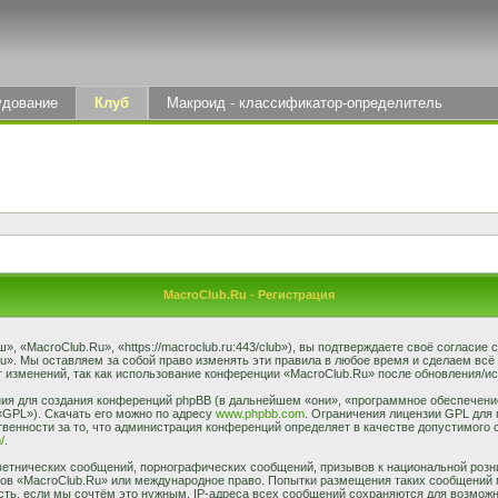
удование
Клуб
Макроид - классификатор-определитель
MacroClub.Ru - Регистрация
 «MacroClub.Ru», «https://macroclub.ru:443/club»), вы подтверждаете своё согласие
u». Мы оставляем за собой право изменять эти правила в любое время и сделаем всё
 изменений, так как использование конференции «MacroClub.Ru» после обновления/ис
я для создания конференций phpBB (в дальнейшем «они», «программное обеспечение
«GPL»). Скачать его можно по адресу
www.phpbb.com
. Ограничения лицензии GPL для 
венности за то, что администрация конференций определяет в качестве допустимого 
/
.
етнических сообщений, порнографических сообщений, призывов к национальной розн
умов «MacroClub.Ru» или международное право. Попытки размещения таких сообщений
сть, если мы сочтём это нужным. IP-адреса всех сообщений сохраняются для возможно