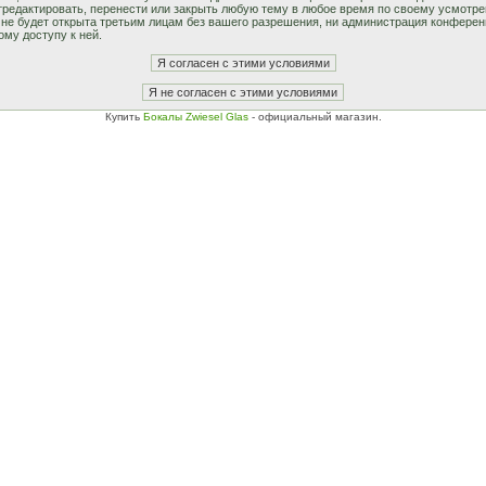
едактировать, перенести или закрыть любую тему в любое время по своему усмотрен
не будет открыта третьим лицам без вашего разрешения, ни администрация конферен
ому доступу к ней.
Купить
Бокалы Zwiesel Glas
- официальный магазин.