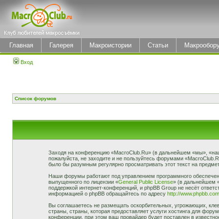
Главная
Галерея
Макроистории
Статьи
Макрообор
Вход
Список форумов
Заходя на конференцию «MacroClub.Ru» (в дальнейшем «мы», «наш»,
пожалуйста, не заходите и не пользуйтесь форумами «MacroClub.R
было бы разумным регулярно просматривать этот текст на предмет
Наши форумы работают под управлением программного обеспечени
выпущенного по лицензии «
General Public License
» (в дальнейшем 
поддержкой интернет-конференций, и phpBB Group не несёт ответст
информацией о phpBB обращайтесь по адресу
http://www.phpbb.com
Вы соглашаетесь не размещать оскорбительных, угрожающих, клев
страны, страны, которая предоставляет услуги хостинга для фор
конференции, при этом ваш провайдер будет поставлен в известно