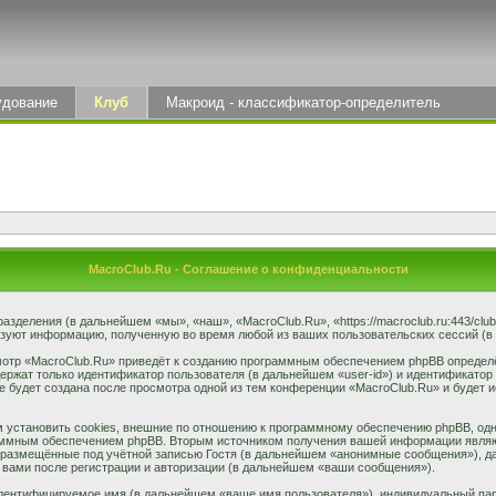
удование
Клуб
Макроид - классификатор-определитель
MacroClub.Ru - Соглашение о конфиденциальности
разделения (в дальнейшем «мы», «наш», «MacroClub.Ru», «https://macroclub.ru:443/cl
ьзуют информацию, полученную во время любой из ваших пользовательских сессий (
отр «MacroClub.Ru» приведёт к созданию программным обеспечением phpBB определё
ержат только идентификатор пользователя (в дальнейшем «user-id») и идентификатор 
 будет создана после просмотра одной из тем конференции «MacroClub.Ru» и будет 
установить cookies, внешние по отношению к программному обеспечению phpBB, однак
аммным обеспечением phpBB. Вторым источником получения вашей информации являю
 размещённые под учётной записью Гостя (в дальнейшем «анонимные сообщения»), да
 вами после регистрации и авторизации (в дальнейшем «ваши сообщения»).
идентифицируемое имя (в дальнейшем «ваше имя пользователя»), индивидуальный пар