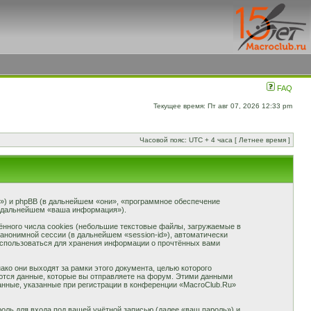
FAQ
Текущее время: Пт авг 07, 2026 12:33 pm
Часовой пояс: UTC + 4 часа [ Летнее время ]
ub») и phpBB (в дальнейшем «они», «программное обеспечение
в дальнейшем «ваша информация»).
нного числа cookies (небольшие текстовые файлы, загружаемые в
анонимной сессии (в дальнейшем «session-id»), автоматически
использоваться для хранения информации о прочтённых вами
о они выходят за рамки этого документа, целью которого
тся данные, которые вы отправляете на форум. Этими данными
нные, указанные при регистрации в конференции «MacroClub.Ru»
оль для входа под вашей учётной записью (далее «ваш пароль») и