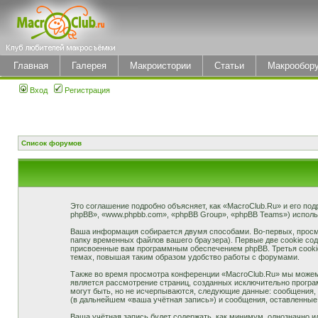
Главная
Галерея
Макроистории
Статьи
Макрообор
Вход
Регистрация
Список форумов
Это соглашение подробно объясняет, как «MacroClub.Ru» и его под
phpBB», «www.phpbb.com», «phpBB Group», «phpBB Teams») испол
Ваша информация собирается двумя способами. Во-первых, просм
папку временных файлов вашего браузера). Первые две cookie сод
присвоенные вам программным обеспечением phpBB. Третья cookie
темах, повышая таким образом удобство работы с форумами.
Также во время просмотра конференции «MacroClub.Ru» мы можем 
является рассмотрение страниц, созданных исключительно прогр
могут быть, но не исчерпываются, следующие данные: сообщения,
(в дальнейшем «ваша учётная запись») и сообщения, оставленные
Ваша учётная запись будет содержать, как минимум, однозначно 