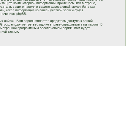
 о защите компьютерной информации, применяемыми в стране,
теля, вашего пароля и вашего адреса email, может быть как
ать, какая информация из вашей учётной записи будет
спечением phpBB.
их сайтах. Ваш пароль является средством доступа к вашей
 Group, ни другое третье лицо не вправе спрашивать ваш пароль. В
усмотренной программным обеспечением phpBB. Вам будет
тной записи.