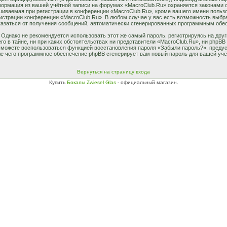
нформация из вашей учётной записи на форумах «MacroClub.Ru» охраняется законами
ваемая при регистрации в конференции «MacroClub.Ru», кроме вашего имени пользова
нистрации конференции «MacroClub.Ru». В любом случае у вас есть возможность выбр
отказаться от получения сообщений, автоматически сгенерированных программным обе
днако не рекомендуется использовать этот же самый пароль, регистрируясь на друг
го в тайне, ни при каких обстоятельствах ни представители «MacroClub.Ru», ни phpBB
ы сможете воспользоваться функцией восстановления пароля «Забыли пароль?», пред
ле чего программное обеспечение phpBB сгенерирует вам новый пароль для вашей учё
Вернуться на страницу входа
Купить
Бокалы Zwiesel Glas
- официальный магазин.