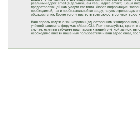
реальный адрес email (в дальнейшем «ваш адрес email»). Ваша и
предоставляющей нам услуги хостинга. Любая информация, запраши
необходимой, так и необязательной ко вводу, на усмотрение адми
общедоступна. Кроме того, у вас есть возможность согласиться/
Ваш пароль надёжно зашифрован (односторонним хэшированием). О
учётной записи на форумах «MacroClub.Ru», пожалуйста, храните е
случае, если вы забудете ваш пароль к вашей учётной записи, в
необходимо ввести ваше имя пользователя и ваш адрес email, пос