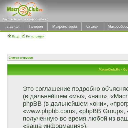
Главная
Галерея
Макроистории
Статьи
Макрообор
Вход
Регистрация
Список форумов
MacroClub.Ru - С
Это соглашение подробно объясняет
(в дальнейшем «мы», «наш», «MacroCl
phpBB (в дальнейшем «они», «прог
«www.phpbb.com», «phpBB Group»,
полученную во время любой из ваш
«ваша информация»).