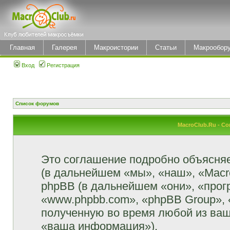
Главная
Галерея
Макроистории
Статьи
Макрообор
Вход
Регистрация
Список форумов
MacroClub.Ru - С
Это соглашение подробно объясняет
(в дальнейшем «мы», «наш», «MacroCl
phpBB (в дальнейшем «они», «прог
«www.phpbb.com», «phpBB Group»,
полученную во время любой из ваш
«ваша информация»).