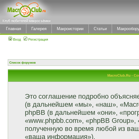
Главная
Галерея
Макроистории
Статьи
Макрообор
Вход
Регистрация
Список форумов
MacroClub.Ru - С
Это соглашение подробно объясняет
(в дальнейшем «мы», «наш», «MacroCl
phpBB (в дальнейшем «они», «прог
«www.phpbb.com», «phpBB Group»,
полученную во время любой из ваш
«ваша информация»).