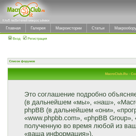
Главная
Галерея
Макроистории
Статьи
Макрообор
Вход
Регистрация
Список форумов
MacroClub.Ru - С
Это соглашение подробно объясняет
(в дальнейшем «мы», «наш», «MacroCl
phpBB (в дальнейшем «они», «прог
«www.phpbb.com», «phpBB Group»,
полученную во время любой из ваш
«ваша информация»).