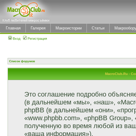
Главная
Галерея
Макроистории
Статьи
Макрообор
Вход
Регистрация
Список форумов
MacroClub.Ru - С
Это соглашение подробно объясняет
(в дальнейшем «мы», «наш», «MacroCl
phpBB (в дальнейшем «они», «прог
«www.phpbb.com», «phpBB Group»,
полученную во время любой из ваш
«ваша информация»).