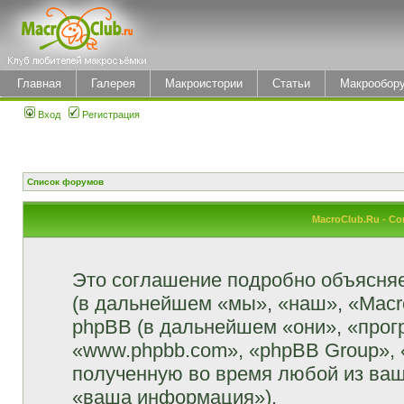
Главная
Галерея
Макроистории
Статьи
Макрообор
Вход
Регистрация
Список форумов
MacroClub.Ru - С
Это соглашение подробно объясняет
(в дальнейшем «мы», «наш», «MacroCl
phpBB (в дальнейшем «они», «прог
«www.phpbb.com», «phpBB Group»,
полученную во время любой из ваш
«ваша информация»).