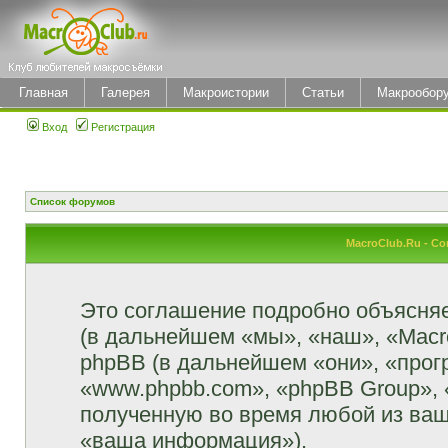
Главная
Галерея
Макроистории
Статьи
Макрообор
Вход
Регистрация
Список форумов
MacroClub.Ru - С
Это соглашение подробно объясняет
(в дальнейшем «мы», «наш», «MacroCl
phpBB (в дальнейшем «они», «прог
«www.phpbb.com», «phpBB Group»,
полученную во время любой из ваш
«ваша информация»).