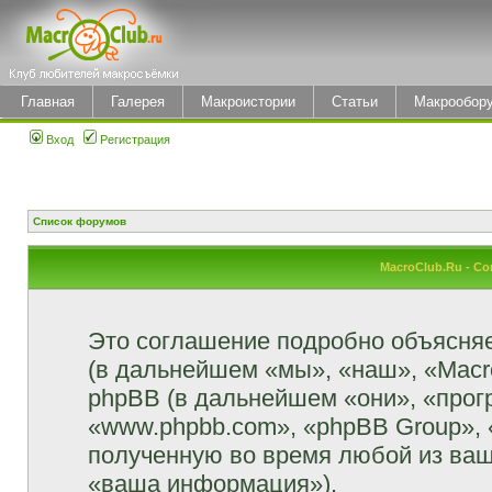
Главная
Галерея
Макроистории
Статьи
Макрообор
Вход
Регистрация
Список форумов
MacroClub.Ru - С
Это соглашение подробно объясняет
(в дальнейшем «мы», «наш», «MacroCl
phpBB (в дальнейшем «они», «прог
«www.phpbb.com», «phpBB Group»,
полученную во время любой из ваш
«ваша информация»).