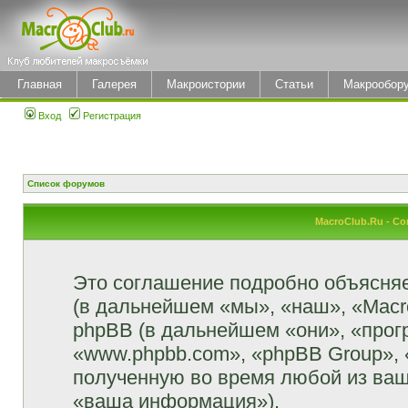
Главная
Галерея
Макроистории
Статьи
Макрообор
Вход
Регистрация
Список форумов
MacroClub.Ru - С
Это соглашение подробно объясняет
(в дальнейшем «мы», «наш», «MacroCl
phpBB (в дальнейшем «они», «прог
«www.phpbb.com», «phpBB Group»,
полученную во время любой из ваш
«ваша информация»).