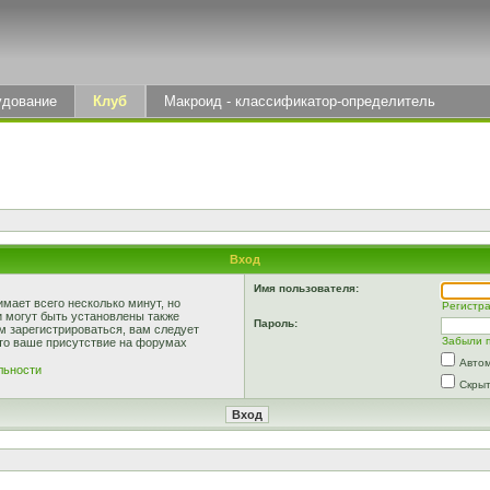
удование
Клуб
Макроид - классификатор-определитель
Вход
Имя пользователя:
мает всего несколько минут, но
Регистр
 могут быть установлены также
Пароль:
м зарегистрироваться, вам следует
Забыли 
что ваше присутствие на форумах
Автом
льности
Скрыт