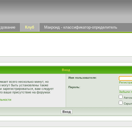
удование
Клуб
Макроид - классификатор-определитель
Вход
Имя пользователя:
мает всего несколько минут, но
Регистр
 могут быть установлены также
Пароль:
м зарегистрироваться, вам следует
Забыли 
что ваше присутствие на форумах
Автом
льности
Скрыт