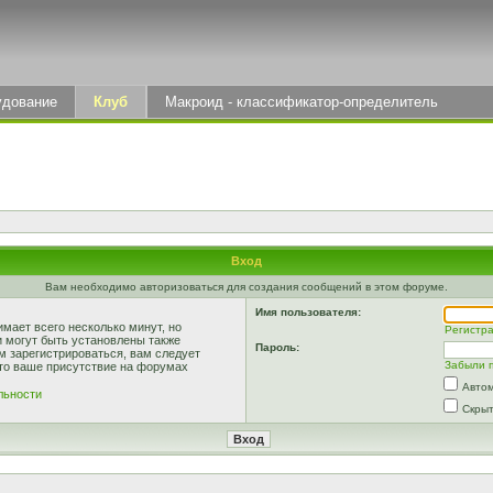
удование
Клуб
Макроид - классификатор-определитель
Вход
Вам необходимо авторизоваться для создания сообщений в этом форуме.
Имя пользователя:
мает всего несколько минут, но
Регистр
 могут быть установлены также
Пароль:
м зарегистрироваться, вам следует
Забыли 
что ваше присутствие на форумах
Автом
льности
Скрыт