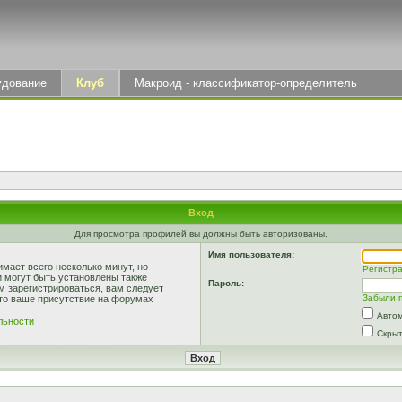
удование
Клуб
Макроид - классификатор-определитель
Вход
Для просмотра профилей вы должны быть авторизованы.
Имя пользователя:
мает всего несколько минут, но
Регистр
 могут быть установлены также
Пароль:
м зарегистрироваться, вам следует
Забыли 
что ваше присутствие на форумах
Автом
льности
Скрыт