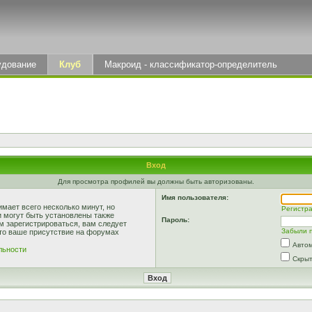
удование
Клуб
Макроид - классификатор-определитель
Вход
Для просмотра профилей вы должны быть авторизованы.
Имя пользователя:
мает всего несколько минут, но
Регистр
 могут быть установлены также
Пароль:
м зарегистрироваться, вам следует
Забыли 
что ваше присутствие на форумах
Автом
льности
Скрыт