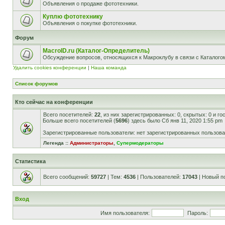
Объявления о продаже фототехники.
Куплю фототехнику
Объявления о покупке фототехники.
Форум
MacroID.ru (Каталог-Определитель)
Обсуждение вопросов, относящихся к Макроклубу в связи с Каталог
Удалить cookies конференции
|
Наша команда
Список форумов
Кто сейчас на конференции
Всего посетителей:
22
, из них зарегистрированных: 0, скрытых: 0 и г
Больше всего посетителей (
5696
) здесь было Сб янв 11, 2020 1:55 pm
Зарегистрированные пользователи: нет зарегистрированных пользов
Легенда ::
Администраторы
,
Супермодераторы
Статистика
Всего сообщений:
59727
| Тем:
4536
| Пользователей:
17043
| Новый п
Вход
Имя пользователя:
Пароль: