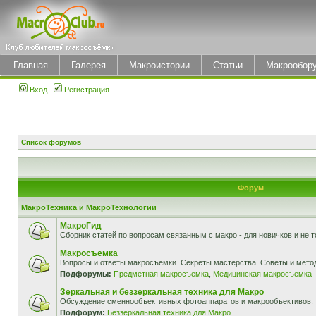
Главная
Галерея
Макроистории
Статьи
Макрообор
Вход
Регистрация
Список форумов
Форум
МакроТехника и МакроТехнологии
МакроГид
Сборник статей по вопросам связанным с макро - для новичков и не т
Макросъемка
Вопросы и ответы макросъемки. Секреты мастерства. Советы и мето
Подфорумы:
Предметная макросъемка
,
Медицинская макросъемка
Зеркальная и беззеркальная техника для Макро
Обсуждение сменнообъективных фотоаппаратов и макрообъективов.
Подфорум:
Беззеркальная техника для Макро