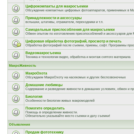
Цифрокомпакты для макросъемки
Обсуждение компактных цифровых фотоаппаратов, применимых в М
Принадлежности и аксессуары
вспышки, штативы, отражатели, переходники и т.п.
Самодельные приспособления для макросъемки
Обмен опытом по изготовлению присопособлений и аксессуаров для 
Цифровая обработка фотографий, просмотр и печать
Обработка фотографий после съемки, приемы, софт. Программы прос
Видеомакросъемка
Техника и технологии видео, обработка и монтаж снятого материала
МакроЖивность
МакроОхота
Обсуждаем МакроОхоту на насекомых и других беспозвоночных
Домашние любимцы
Содержание и разведение живности в домашних условиях, обмен и п
Биология
Особенности биологии живых макромоделей
Помогите определить
Помощь в определении живности.
Обязательно указывайте место съемки и дату съемки!
Объявления
Продам фототехнику