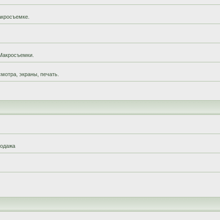
акросъемке.
Макросъемки.
мотра, экраны, печать.
родажа