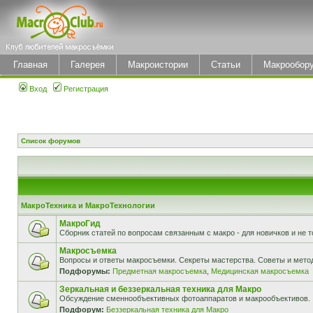
Главная
Галерея
Макроистории
Статьи
Макрообор
Вход
Регистрация
Список форумов
МакроТехника и МакроТехнологии
МакроГид
Сборник статей по вопросам связанным с макро - для новичков и не т
Макросъемка
Вопросы и ответы макросъемки. Секреты мастерства. Советы и мето
Подфорумы:
Предметная макросъемка
,
Медицинская макросъемка
Зеркальная и беззеркальная техника для Макро
Обсуждение сменнообъективных фотоаппаратов и макрообъективов.
Подфорум:
Беззеркальная техника для Макро