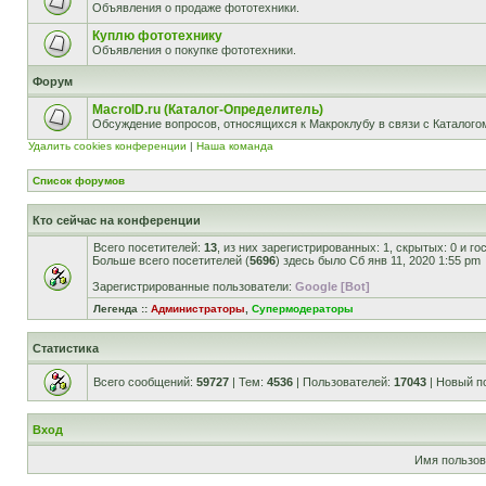
Объявления о продаже фототехники.
Куплю фототехнику
Объявления о покупке фототехники.
Форум
MacroID.ru (Каталог-Определитель)
Обсуждение вопросов, относящихся к Макроклубу в связи с Каталог
Удалить cookies конференции
|
Наша команда
Список форумов
Кто сейчас на конференции
Всего посетителей:
13
, из них зарегистрированных: 1, скрытых: 0 и г
Больше всего посетителей (
5696
) здесь было Сб янв 11, 2020 1:55 pm
Зарегистрированные пользователи:
Google [Bot]
Легенда ::
Администраторы
,
Супермодераторы
Статистика
Всего сообщений:
59727
| Тем:
4536
| Пользователей:
17043
| Новый п
Вход
Имя пользов