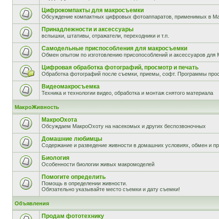
Цифрокомпакты для макросъемки
Обсуждение компактных цифровых фотоаппаратов, применимых в М
Принадлежности и аксессуары
вспышки, штативы, отражатели, переходники и т.п.
Самодельные приспособления для макросъемки
Обмен опытом по изготовлению присопособлений и аксессуаров для 
Цифровая обработка фотографий, просмотр и печать
Обработка фотографий после съемки, приемы, софт. Программы прос
Видеомакросъемка
Техника и технологии видео, обработка и монтаж снятого материала
МакроЖивность
МакроОхота
Обсуждаем МакроОхоту на насекомых и других беспозвоночных
Домашние любимцы
Содержание и разведение живности в домашних условиях, обмен и п
Биология
Особенности биологии живых макромоделей
Помогите определить
Помощь в определении живности.
Обязательно указывайте место съемки и дату съемки!
Объявления
Продам фототехнику