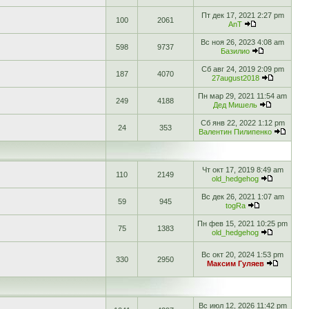
Пт дек 17, 2021 2:27 pm
100
2061
AnT
Вс ноя 26, 2023 4:08 am
598
9737
Базилио
Сб авг 24, 2019 2:09 pm
187
4070
27august2018
Пн мар 29, 2021 11:54 am
249
4188
Дед Мишель
Сб янв 22, 2022 1:12 pm
24
353
Валентин Пилипенко
Чт окт 17, 2019 8:49 am
110
2149
old_hedgehog
Вс дек 26, 2021 1:07 am
59
945
togRa
Пн фев 15, 2021 10:25 pm
75
1383
old_hedgehog
Вс окт 20, 2024 1:53 pm
330
2950
Максим Гуляев
Вс июл 12, 2026 11:42 pm