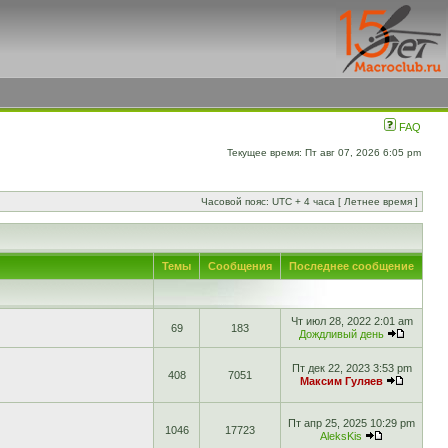
FAQ
Текущее время: Пт авг 07, 2026 6:05 pm
Часовой пояс: UTC + 4 часа [ Летнее время ]
Темы
Сообщения
Последнее сообщение
Чт июл 28, 2022 2:01 am
69
183
Дождливый день
Пт дек 22, 2023 3:53 pm
408
7051
Максим Гуляев
Пт апр 25, 2025 10:29 pm
1046
17723
AleksKis