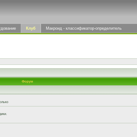
удование
Клуб
Макроид - классификатор-определитель
Форум
олько
дики.