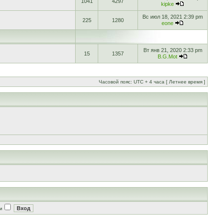
1041
4297
kipke
Вс июл 18, 2021 2:39 pm
225
1280
eone
Вт янв 21, 2020 2:33 pm
15
1357
B.G.Mot
Часовой пояс: UTC + 4 часа [ Летнее время ]
и